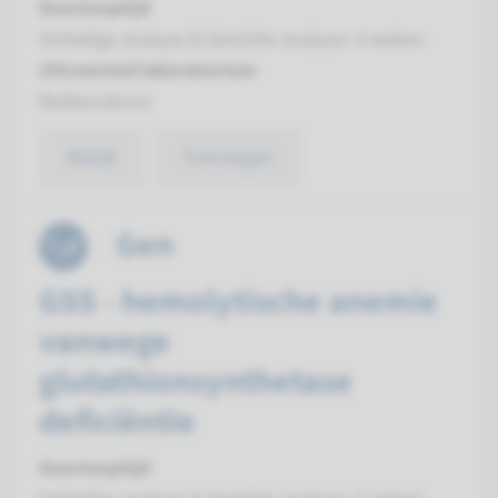
Doorlooptijd
Volledige analyse & Gerichte analyse: 4 weken
Uitvoerend laboratorium
Radboudumc
Bekijk
Toevoegen
Gen
GSS - hemolytische anemie
vanwege
glutathionsynthetase
deficiëntie
Doorlooptijd