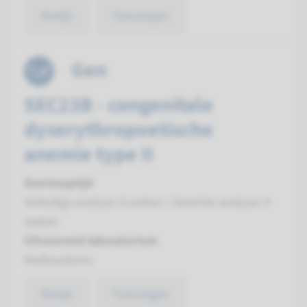
Bekijk
Toevoegen
Gen
SEC23B - congenitale
dyserythropoetische
anemie type II
Doorlooptijd
Volledige analyse: 8 weken / Gerichte analyse: 4
weken
Uitvoerend laboratorium
Radboudumc
Bekijk
Toevoegen