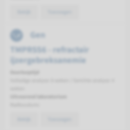
Bekijk
Toevoegen
Gen
TMPRSS6 - refractair
ijzergebreksanemie
Doorlooptijd
Volledige analyse: 8 weken / Gerichte analyse: 4
weken
Uitvoerend laboratorium
Radboudumc
Bekijk
Toevoegen