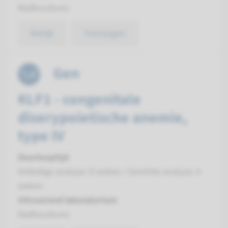
Radboudumc
Bekijk
Toevoegen
Gen
KLF1 - congenitale
diserypoietische anemie,
type IV
Doorlooptijd
Volledige analyse: 8 weken / Gerichte analyse: 4
weken
Uitvoerend laboratorium
Radboudumc