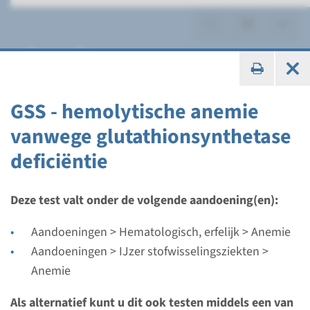
Anemie
GSS - hemolytische anemie
vanwege glutathionsynthetase
Gen
deficiëntie
ABCB7 - X-gebonden
sideroblastaire anemie met
Deze test valt onder de volgende aandoening(en):
spinocerebellaire ataxie
Aandoeningen > Hematologisch, erfelijk > Anemie
Aandoeningen > IJzer stofwisselingsziekten >
Doorlooptijd
Anemie
Volledige analyse & Gerichte analyse: 4 weken
Uitvoerend laboratorium
Als alternatief kunt u dit ook testen middels een van