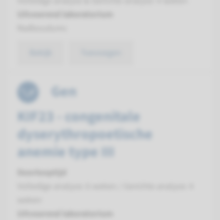
Volledige analyse & Gerichte analyse: 4 weken
Uitvoerend laboratorium
Radboudumc
Bekijk
Toevoegen
Gen
KIF23 - congenitale
dyserythropoetische
anemie type III
Doorlooptijd
Volledige analyse: 6 weken / Gerichte analyse: 4
weken
Uitvoerend laboratorium