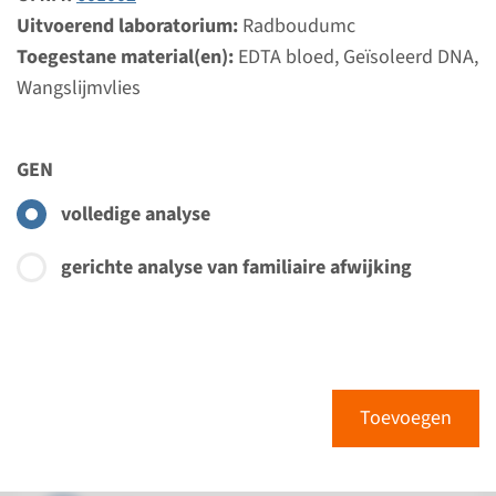
Uitvoerend laboratorium:
Radboudumc
Toegestane material(en):
Gen
EDTA bloed, Geïsoleerd DNA,
Wangslijmvlies
C15ORF41 - congenitale
dyserythropoetische
GEN
anemie type Ib
volledige analyse
Doorlooptijd
gerichte analyse van familiaire afwijking
Volledige analyse: 6 weken / Gerichte analyse: 4
weken
Uitvoerend laboratorium
Radboudumc
Toevoegen
Bekijk
Toevoegen