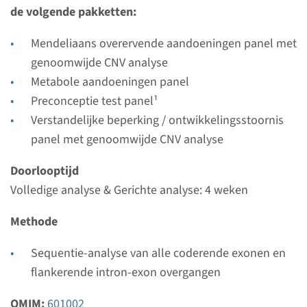
Radboudumc
de volgende pakketten:
Bekijk
Toevoegen
Mendeliaans overervende aandoeningen panel met
genoomwijde CNV analyse
Metabole aandoeningen panel
Gen
Preconceptie test panel¹
Verstandelijke beperking / ontwikkelingsstoornis
ALAS2 - X-gebonden
panel met genoomwijde CNV analyse
sideroblastaire anemie
Doorlooptijd
Doorlooptijd
Volledige analyse & Gerichte analyse: 4 weken
Volledige analyse: 8 weken / Gerichte analyse: 4
Methode
weken
Uitvoerend laboratorium
Sequentie-analyse van alle coderende exonen en
Radboudumc
flankerende intron-exon overgangen
Bekijk
Toevoegen
OMIM:
601002