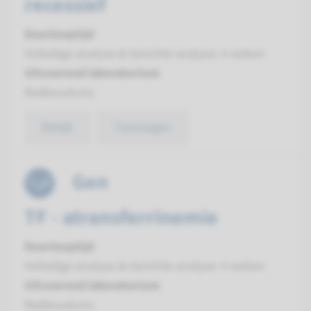
recessief
Doorlooptijd
Volledige analyse & Gerichte analyse: 4 weken
Uitvoerend laboratorium
Radboudumc
Bekijk
Toevoegen
Gen
TF - atransferrinemie
Doorlooptijd
Volledige analyse & Gerichte analyse: 4 weken
Uitvoerend laboratorium
Radboudumc