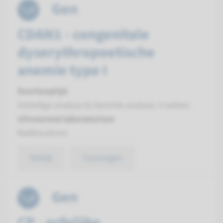
Gen
CDAN1 - congenitale
dyserythropoetische
anemie type I
Doorlooptijd
Volledige analyse & Gerichte analyse: 4 weken
Uitvoerend laboratorium
Radboudumc
Bekijk
Toevoegen
Gen
CP - erfelijke