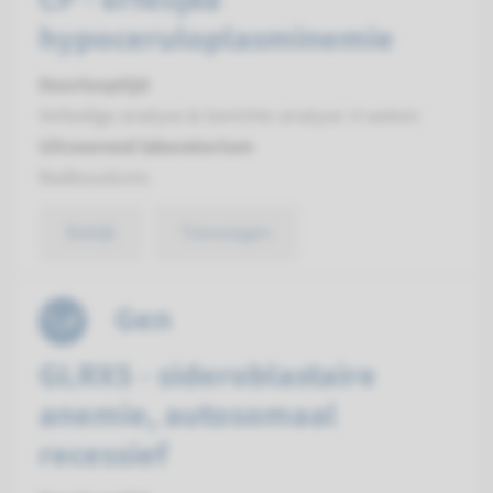
hypoceruloplasminemie
Doorlooptijd
Volledige analyse & Gerichte analyse: 4 weken
Uitvoerend laboratorium
Radboudumc
Bekijk
Toevoegen
Gen
GLRX5 - sideroblastaire
anemie, autosomaal
recessief