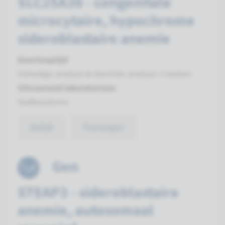
SLC25A38 - congenitale
microcytaire, hypochrome
sideroblastaire anemie
Doorlooptijd
Volledige analyse & Gerichte analyse: 4 weken
Uitvoerend laboratorium
Radboudumc
Bekijk
Toevoegen
Gen
STEAP3 - sideroblastaire
anemie, autosomaal