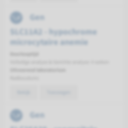
Gen
SLC11A2 - hypochrome
microcytaire anemie
Doorlooptijd
Volledige analyse & Gerichte analyse: 4 weken
Uitvoerend laboratorium
Radboudumc
Bekijk
Toevoegen
Gen