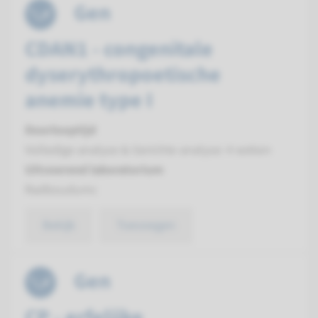
Gen
CDAN1 - congenitale
dyserythropoetische
anemie type I
Doorlooptijd
Volledige analyse & Gerichte analyse: 4 weken
Uitvoerend laboratorium
Radboudumc
Bekijk
Toevoegen
Gen
CP - erfelijke