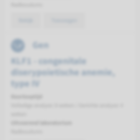
Radboudumc
Bekijk
Toevoegen
Gen
KLF1 - congenitale
diserypoietische anemie,
type IV
Doorlooptijd
Volledige analyse: 8 weken / Gerichte analyse: 4
weken
Uitvoerend laboratorium
Radboudumc