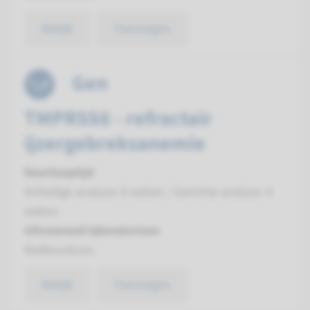
Bekijk
Toevoegen
Gen
TMPRSS6 - refractair
ijzergebreksanemie
Doorlooptijd
Volledige analyse: 8 weken / Gerichte analyse: 4
weken
Uitvoerend laboratorium
Radboudumc
Bekijk
Toevoegen