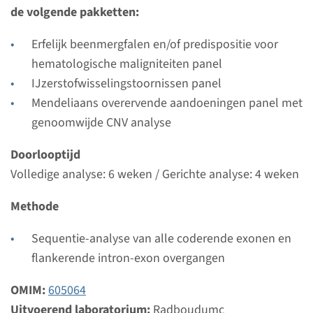
Radboudumc
de volgende pakketten:
Bekijk
Toevoegen
Erfelijk beenmergfalen en/of predispositie voor
hematologische maligniteiten panel
IJzerstofwisselingstoornissen panel
Gen
Mendeliaans overervende aandoeningen panel met
genoomwijde CNV analyse
ALAS2 - X-gebonden
sideroblastaire anemie
Doorlooptijd
Volledige analyse: 6 weken / Gerichte analyse: 4 weken
Doorlooptijd
Methode
Volledige analyse: 8 weken / Gerichte analyse: 4
weken
Sequentie-analyse van alle coderende exonen en
Uitvoerend laboratorium
flankerende intron-exon overgangen
Radboudumc
OMIM:
605064
Bekijk
Toevoegen
Uitvoerend laboratorium:
Radboudumc