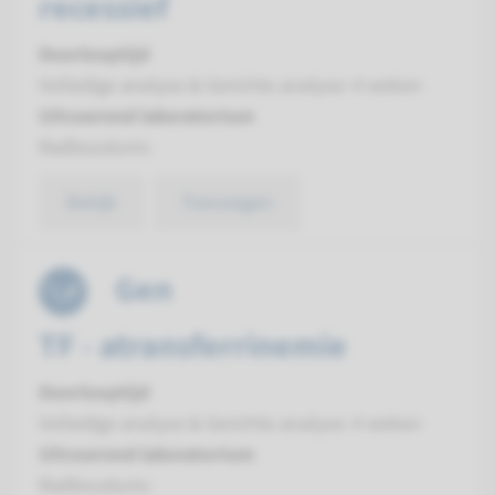
recessief
Doorlooptijd
Volledige analyse & Gerichte analyse: 4 weken
Uitvoerend laboratorium
Radboudumc
Bekijk
Toevoegen
Gen
TF - atransferrinemie
Doorlooptijd
Volledige analyse & Gerichte analyse: 4 weken
Uitvoerend laboratorium
Radboudumc