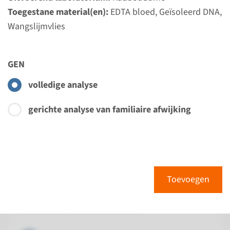
Toegestane material(en):
EDTA bloed, Geïsoleerd DNA,
Wangslijmvlies
Gen
C15ORF41 - congenitale
GEN
dyserythropoetische
volledige analyse
anemie type Ib
gerichte analyse van familiaire afwijking
Doorlooptijd
Volledige analyse: 6 weken / Gerichte analyse: 4
weken
Uitvoerend laboratorium
Radboudumc
Toevoegen
Bekijk
Toevoegen