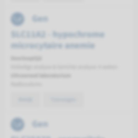
Gen
SLC11A2 - hypochrome
microcytaire anemie
Doorlooptijd
Volledige analyse & Gerichte analyse: 4 weken
Uitvoerend laboratorium
Radboudumc
Bekijk
Toevoegen
Gen