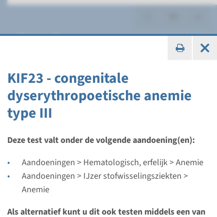
Anemie
KIF23 - congenitale
dyserythropoetische anemie
Gen
type III
ABCB7 - X-gebonden
sideroblastaire anemie met
Deze test valt onder de volgende aandoening(en):
spinocerebellaire ataxie
Aandoeningen > Hematologisch, erfelijk > Anemie
Aandoeningen > IJzer stofwisselingsziekten >
Doorlooptijd
Anemie
Volledige analyse & Gerichte analyse: 4 weken
Uitvoerend laboratorium
Als alternatief kunt u dit ook testen middels een van