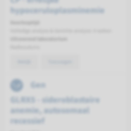
hypoceruloplasminemie
Doorlooptijd
Volledige analyse & Gerichte analyse: 4 weken
Uitvoerend laboratorium
Radboudumc
Bekijk
Toevoegen
Gen
GLRX5 - sideroblastaire
anemie, autosomaal
recessief