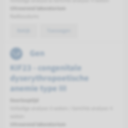
Volledige analyse & Gerichte analyse: 4 weken
Uitvoerend laboratorium
Radboudumc
Bekijk
Toevoegen
Gen
KIF23 - congenitale
dyserythropoetische
anemie type III
Doorlooptijd
Volledige analyse: 6 weken / Gerichte analyse: 4
weken
Uitvoerend laboratorium