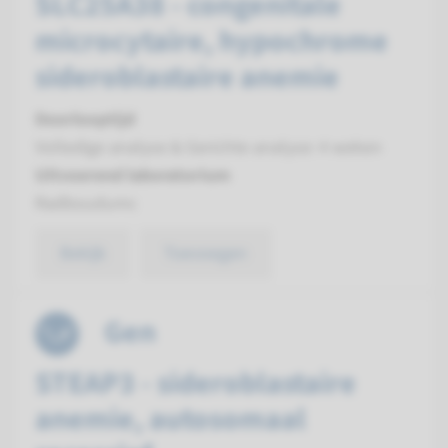
SLC25A38 - congenitale
microcytaire, hypochrome
sideroblastaire anemie
Doorlooptijd
Volledige analyse & Gerichte analyse: 4 weken
Uitvoerend laboratorium
Radboudumc
Bekijk
Toevoegen
Gen
STEAP3 - sideroblastaire
anemie, autosomaal