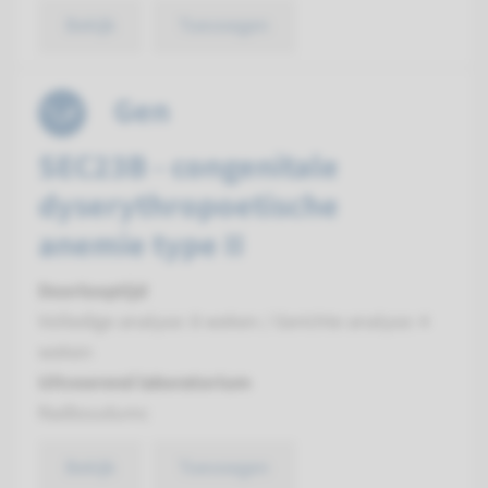
Bekijk
Toevoegen
Gen
SEC23B - congenitale
dyserythropoetische
anemie type II
Doorlooptijd
Volledige analyse: 8 weken / Gerichte analyse: 4
weken
Uitvoerend laboratorium
Radboudumc
Bekijk
Toevoegen