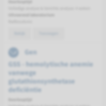
Doorlooptijd
Volledige analyse & Gerichte analyse: 4 weken
Uitvoerend laboratorium
Radboudumc
Bekijk
Toevoegen
Gen
GSS - hemolytische anemie
vanwege
glutathionsynthetase
deficiëntie
Doorlooptijd