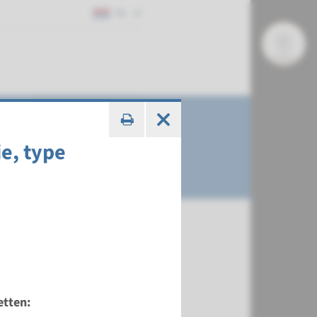
NL
e, type
ire ataxie
etten: