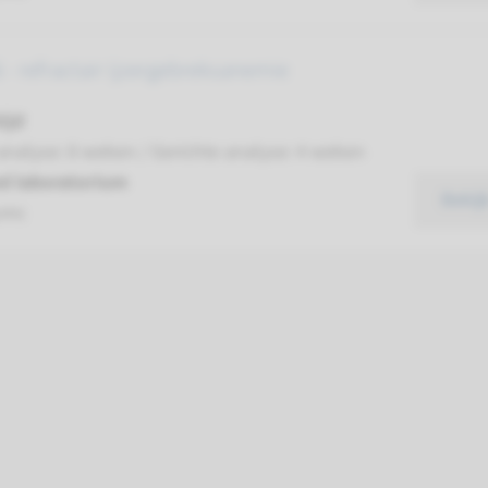
- refractair ijzergebreksanemie
ijd
analyse: 8 weken / Gerichte analyse: 4 weken
d laboratorium
Bekij
umc