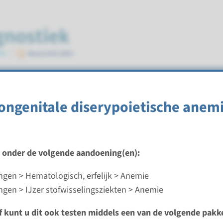
congenitale diserypoietische anemi
t onder de volgende aandoening(en):
X-gebonden sideroblastaire anemie met spinocerebella
gen > Hematologisch, erfelijk > Anemie
ijd
gen > IJzer stofwisselingsziekten > Anemie
analyse & Gerichte analyse: 4 weken
ef kunt u dit ook testen middels een van de volgende pakk
d laboratorium