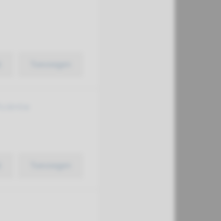
k
Toevoegen
ciëntie
k
Toevoegen