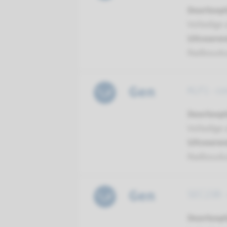
Doorloopt
Volledige 
Uitvoeren
Radboud
Gen
KLF1 - co
Doorloopt
Volledige 
Uitvoeren
Radboud
Gen
SEC23B -
Doorloopt