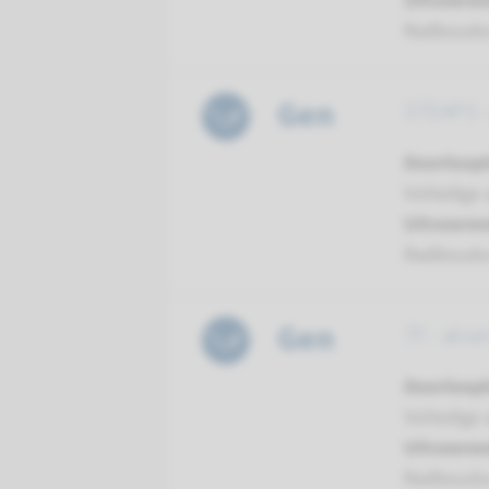
Uitvoeren
Radboud
Gen
STEAP3 -
Doorloopt
Volledige 
Uitvoeren
Radboud
Gen
TF - atra
Doorloopt
Volledige 
Uitvoeren
Radboud