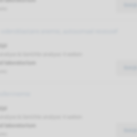
d laboratorium
Bekij
umc
 sideroblastaire anemie, autosomaal recessief
ijd
analyse & Gerichte analyse: 4 weken
d laboratorium
Bekij
umc
nsferrinemie
ijd
analyse & Gerichte analyse: 4 weken
d laboratorium
Bekij
umc