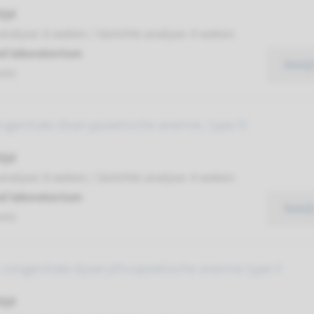
ijd
analyse: 6 weken / Gerichte analyse: 4 weken
d laboratorium
Bekij
umc
ngenitale diserypoietische anemie, type IV
ijd
analyse: 8 weken / Gerichte analyse: 4 weken
d laboratorium
Bekij
umc
 congenitale dyserythropoetische anemie type II
ijd