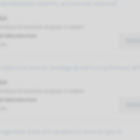
sideroblastaire anemie, autosomaal recessief
ijd
analyse & Gerichte analyse: 4 weken
d laboratorium
Bekij
umc
molytische anemie vanwege glutathionsynthetase defi
ijd
analyse & Gerichte analyse: 4 weken
d laboratorium
Bekij
umc
ongenitale dyserythropoetische anemie type III