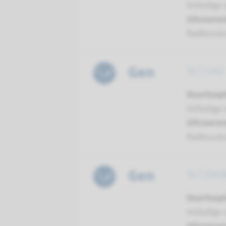
Volledige 
Uitvoeren
Radboud
Gen
SLC11A2 
Doorloopt
Volledige 
Uitvoeren
Radboud
Gen
SLC25A38
Doorloopt
Volledige 