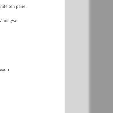
k
Toevoegen
niteiten panel
V analyse
k
Toevoegen
-exon
k
Toevoegen