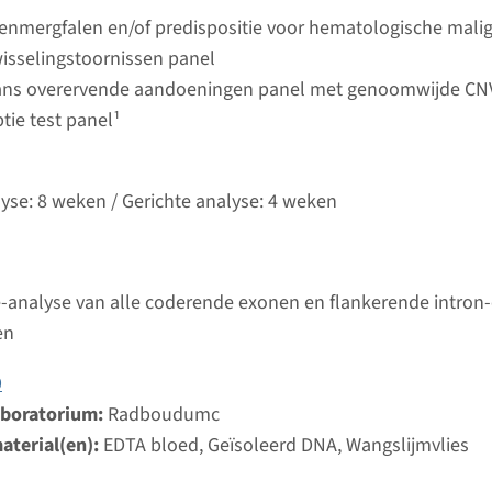
Bekij
umc
beenmergfalen en/of predispositie voor hematologische malig
wisselingstoornissen panel
ans overervende aandoeningen panel met genoomwijde CN
X-gebonden sideroblastaire anemie
tie test panel¹
ijd
analyse: 8 weken / Gerichte analyse: 4 weken
lyse: 8 weken / Gerichte analyse: 4 weken
d laboratorium
Bekij
umc
-analyse van alle coderende exonen en flankerende intron
 - congenitale dyserythropoetische anemie type Ib
en
ijd
9
analyse: 6 weken / Gerichte analyse: 4 weken
aboratorium:
Radboudumc
d laboratorium
aterial(en):
EDTA bloed, Geïsoleerd DNA, Wangslijmvlies
Bekij
umc