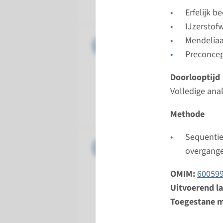
Radboud
Erfelijk 
IJzerstof
Gen
Mendelia
ALAS2 - 
Preconcep
Doorloopt
Doorlooptijd
Volledige 
Volledige ana
Uitvoeren
Radboud
Methode
Sequentie
Gen
C15ORF41
overgang
Doorloopt
OMIM:
60059
Volledige 
Uitvoerend l
Uitvoeren
Toegestane m
Radboud