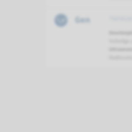
Gen
TMPRSS6 
Doorloopt
Volledige 
Uitvoeren
Radboud