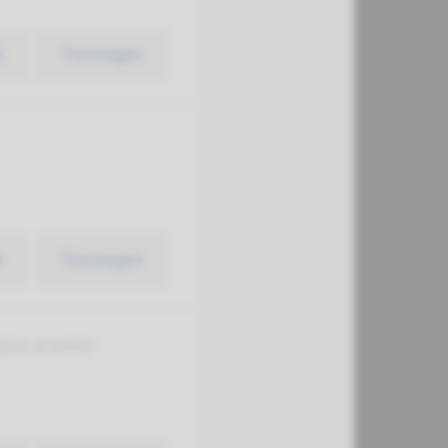
k
Toevoegen
k
Toevoegen
aire anemie