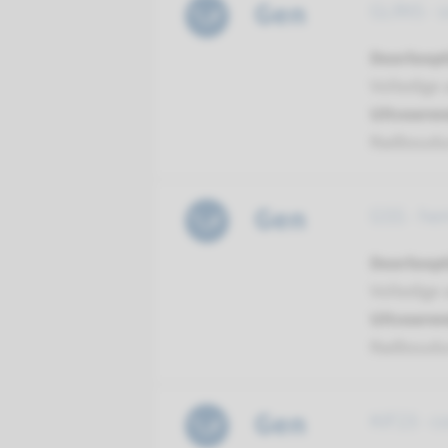
Gen
GLRX5 - 
Doorloopt
Volledige 
Uitvoeren
Radboud
Gen
GSS - he
Doorloopt
Volledige 
Uitvoeren
Radboud
Gen
KIF23 - c