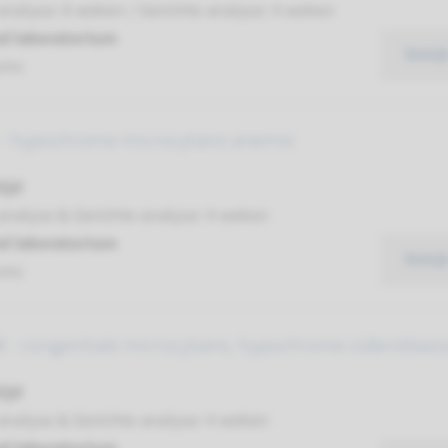
analyse: 8 weken / Gerichte analyse: 4 weken
d laboratorium
Bekij
umc
- hypochrome microcytaire anemie
ijd
analyse & Gerichte analyse: 4 weken
d laboratorium
Bekij
umc
 - congenitale microcytaire, hypochrome sideroblast
ijd
analyse & Gerichte analyse: 4 weken