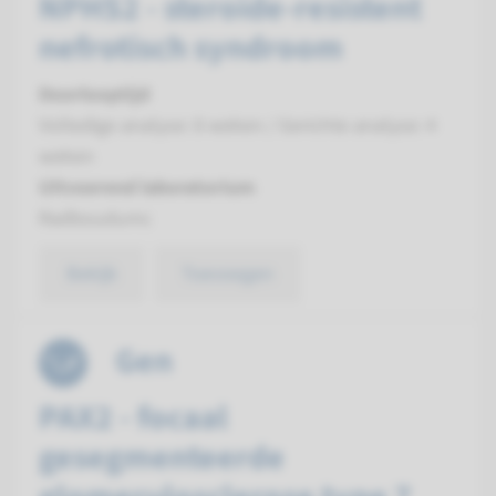
NPHS2 - steroide-resistent
nefrotisch syndroom
Doorlooptijd
Volledige analyse: 8 weken / Gerichte analyse: 4
weken
Uitvoerend laboratorium
Radboudumc
Bekijk
Toevoegen
Gen
PAX2 - focaal
gesegmenteerde