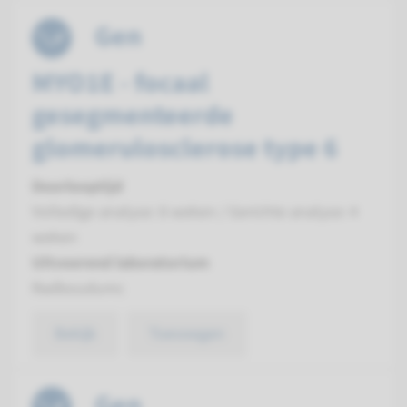
Gen
MYO1E - focaal
gesegmenteerde
glomerulosclerose type 6
Doorlooptijd
Volledige analyse: 8 weken / Gerichte analyse: 4
weken
Uitvoerend laboratorium
Radboudumc
Bekijk
Toevoegen
Gen