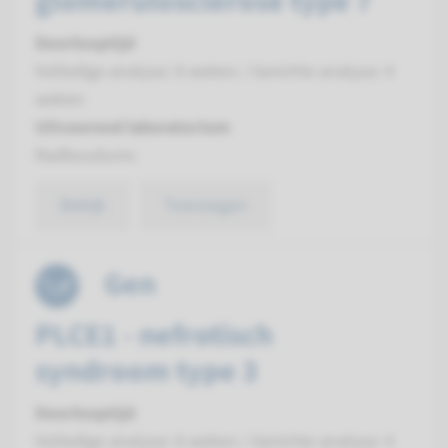
glomerulosclerose type 7
Doorlooptijd
Volledige analyse: 8 weken / Gerichte analyse: 4
weken
Uitvoerend laboratorium
Radboudumc
Bekijk
Toevoegen
Gen
PLCE1 - nefrotisch
syndroom type 3
Doorlooptijd
Volledige analyse: 8 weken / Gerichte analyse: 4