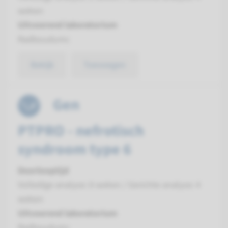
weken
Uitvoerend laboratorium
Radboudumc
Bekijk
Toevoegen
Gen
PTPRO - nefrotisch
syndroom type 6
Doorlooptijd
Volledige analyse: 8 weken / Gerichte analyse: 4
weken
Uitvoerend laboratorium
Radboudumc