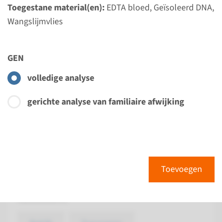
Toegestane material(en):
EDTA bloed, Geïsoleerd DNA,
Wangslijmvlies
Bekijk
Toevoegen
Gen
GEN
volledige analyse
INF2 - focaal
gesegmenteerde
gerichte analyse van familiaire afwijking
glomerulosclerosis type 5
Doorlooptijd
Volledige analyse: 8 weken / Gerichte analyse: 4
Toevoegen
weken
Uitvoerend laboratorium
Radboudumc