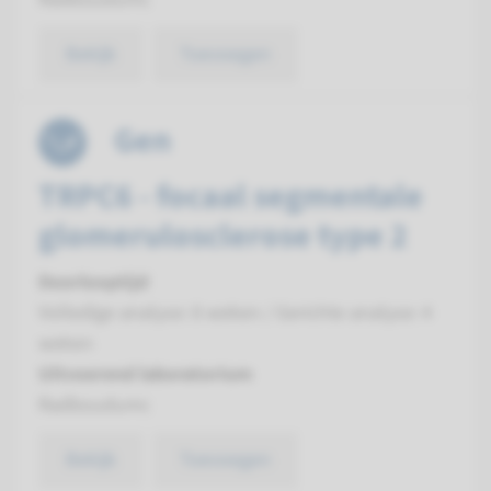
Bekijk
Toevoegen
Gen
TRPC6 - focaal segmentale
glomerulosclerose type 2
Doorlooptijd
Volledige analyse: 8 weken / Gerichte analyse: 4
weken
Uitvoerend laboratorium
Radboudumc
Bekijk
Toevoegen