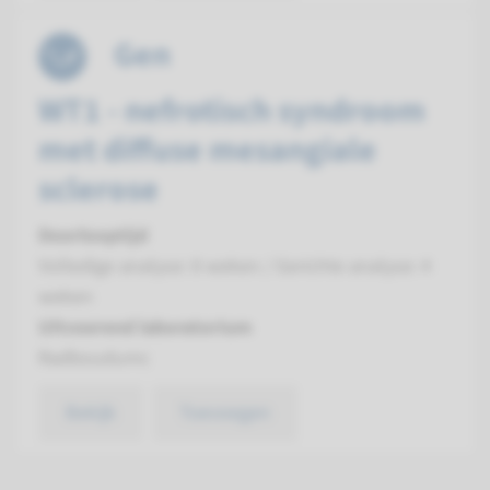
Gen
WT1 - nefrotisch syndroom
met diffuse mesangiale
sclerose
Doorlooptijd
Volledige analyse: 8 weken / Gerichte analyse: 4
weken
Uitvoerend laboratorium
Radboudumc
Bekijk
Toevoegen