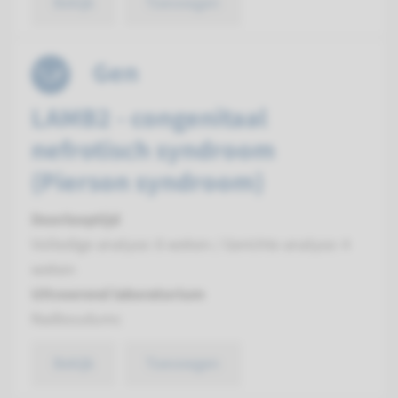
Bekijk
Toevoegen
Gen
LAMB2 - congenitaal
nefrotisch syndroom
(Pierson syndroom)
Doorlooptijd
Volledige analyse: 8 weken / Gerichte analyse: 4
weken
Uitvoerend laboratorium
Radboudumc
Bekijk
Toevoegen