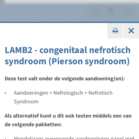
Nefrotisch Syndroom
LAMB2 - congenitaal nefrotisch
syndroom (Pierson syndroom)
Gen
ACTN4 - nefrotisch
Deze test valt onder de volgende aandoening(en):
syndroom met focale
Aandoeningen > Nefrologisch > Nefrotisch
segmentale glomerulaire
Syndroom
sclerose
Als alternatief kunt u dit ook testen middels een van
de volgende pakketten:
Doorlooptijd
Volledige analyse: 8 weken / Gerichte analyse: 4
Mendeliaans overervende aandoeningen panel met