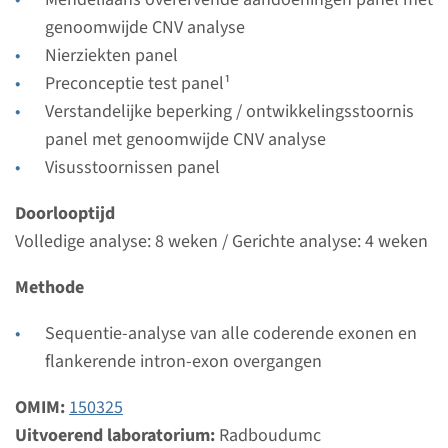
weken
genoomwijde CNV analyse
Uitvoerend laboratorium
Nierziekten panel
Radboudumc
Preconceptie test panel¹
Verstandelijke beperking / ontwikkelingsstoornis
Bekijk
Toevoegen
panel met genoomwijde CNV analyse
Visusstoornissen panel
Gen
Doorlooptijd
Volledige analyse: 8 weken / Gerichte analyse: 4 weken
CD2AP - focale segmentale
glomerulosclerose type 3
Methode
Doorlooptijd
Sequentie-analyse van alle coderende exonen en
Volledige analyse: 8 weken / Gerichte analyse: 4
flankerende intron-exon overgangen
weken
OMIM:
150325
Uitvoerend laboratorium
Uitvoerend laboratorium:
Radboudumc
Radboudumc