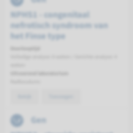
NPHS1 - congenitaal
nefrotisch syndroom van
het Finse type
Doorlooptijd
Volledige analyse: 8 weken / Gerichte analyse: 4
weken
Uitvoerend laboratorium
Radboudumc
Bekijk
Toevoegen
Gen