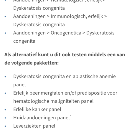
Bekijk
Toevoegen
Dyskeratosis congenita
Aandoeningen > Immunologisch, erfelijk >
Dyskeratosis congenita
Gen
Aandoeningen > Oncogenetica > Dyskeratosis
congenita
CTC1 - cerebroretinale
microangiopathie met
Als alternatief kunt u dit ook testen middels een van
de volgende pakketten:
calcificaties en cystes
Dyskeratosis congenita en aplastische anemie
Doorlooptijd
panel
Volledige analyse: 8 weken / Gerichte analyse: 4
Erfelijk beenmergfalen en/of predispositie voor
weken
hematologische maligniteiten panel
Uitvoerend laboratorium
Erfelijke kanker panel
Radboudumc
Huidaandoeningen panel¹
Leverziekten panel
Bekijk
Toevoegen