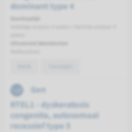
dominant type 4
Doorlooptijd
Volledige analyse: 8 weken / Gerichte analyse: 4
weken
Uitvoerend laboratorium
Radboudumc
Bekijk
Toevoegen
Gen
RTEL1 - dyskeratosis
congenita, autosomaal
recessief type 5