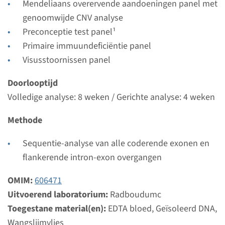
Mendeliaans overervende aandoeningen panel met
genoomwijde CNV analyse
Gen
Preconceptie test panel¹
Primaire immuundeficiëntie panel
DKC1 - dyskeratosis
Visusstoornissen panel
congenita, X-gebonden
Doorlooptijd
Doorlooptijd
Volledige analyse: 8 weken / Gerichte analyse: 4 weken
Volledige analyse: 8 weken / Gerichte analyse: 4
Methode
weken
Uitvoerend laboratorium
Sequentie-analyse van alle coderende exonen en
Radboudumc
flankerende intron-exon overgangen
Bekijk
Toevoegen
OMIM:
606471
Uitvoerend laboratorium:
Radboudumc
Toegestane material(en):
EDTA bloed, Geïsoleerd DNA,
Gen
Wangslijmvlies