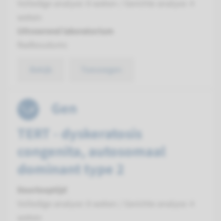
Volledige analyse: 8 weken / Gerichte analyse: 4
weken
Uitvoerend laboratorium
Radboudumc
Bekijk
Toevoegen
Gen
TERT - dyskeratosis
congenita, autosomaal
dominant type 2
Doorlooptijd
Volledige analyse: 8 weken / Gerichte analyse: 4
weken