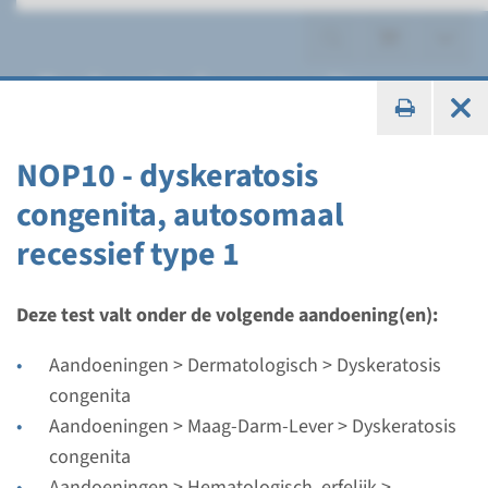
Dyskeratosis congenita
NOP10 - dyskeratosis
congenita, autosomaal
Panel
recessief type 1
Dyskeratosis congenita en
aplastische anemie panel
Deze test valt onder de volgende aandoening(en):
Aandoeningen > Dermatologisch > Dyskeratosis
Doorlooptijd
congenita
Regulier: 2-3 maanden / Rapid: 15 werkdagen
Aandoeningen > Maag-Darm-Lever > Dyskeratosis
Uitvoerend laboratorium
congenita
Radboudumc
Aandoeningen > Hematologisch, erfelijk >