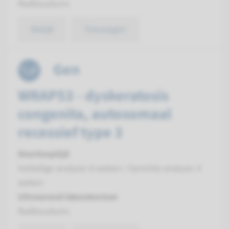
Radboudumc
Bekijk
Toevoegen
Gen
WRAP53 - dyskeratosis
congenita, autosomaal
recessief type 3
Doorlooptijd
Volledige analyse: 8 weken / Gerichte analyse: 4
weken
Uitvoerend laboratorium
Radboudumc