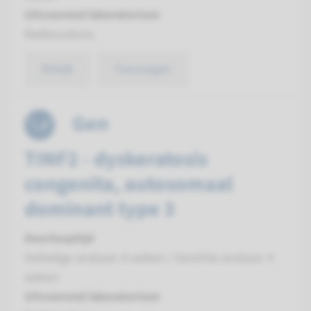
Uitvoerend laboratorium
Radboudumc
Bekijk
Toevoegen
Gen
TINF2 - dyskeratosis
congenita, autosomaal
dominant type 3
Doorlooptijd
Volledige analyse: 8 weken / Gerichte analyse: 4
weken
Uitvoerend laboratorium