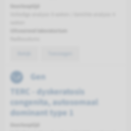
Doorlooptijd
Volledige analyse: 8 weken / Gerichte analyse: 4
weken
Uitvoerend laboratorium
Radboudumc
Bekijk
Toevoegen
Gen
TERC - dyskeratosis
congenita, autosomaal
dominant type 1
Doorlooptijd