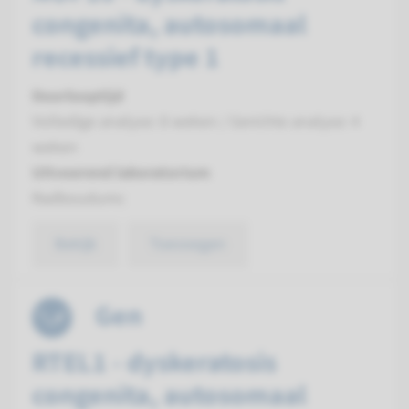
congenita, autosomaal
recessief type 1
Doorlooptijd
Volledige analyse: 8 weken / Gerichte analyse: 4
weken
Uitvoerend laboratorium
Radboudumc
Bekijk
Toevoegen
Gen
RTEL1 - dyskeratosis
congenita, autosomaal