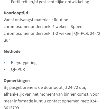
Fertiliteit en/of geslachtelijke ontwikkeling
Uitvoerend laboratorium
Radboudumc
Doorlooptijd
Vanaf ontvangst materiaal: Routine
Bekijk
Toevoegen
chromosomenonderzoek: 4 weken | Spoed
chromosomenonderzoek: 1-2 weken | QF-PCR: 24-72
uur
Chr.
Methode
fertiliteitstoornis
(chromosomenonderzoek)
Karyotypering
QF-PCR
Doorlooptijd
Opmerkingen
4 weken
Bij pasgeborene is de doorlooptijd 24-72 uur,
Uitvoerend laboratorium
afhankelijk van het moment van binnenkomst. Voor
Radboudumc
meer informatie kunt u contact opnemen met: 024-
Bekijk
Toevoegen
3613799