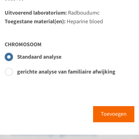
Uitvoerend laboratorium:
Radboudumc
Chr.
Toegestane material(en):
Heparine bloed
Herhaalde miskramen ¹
CHROMOSOOM
Doorlooptijd
Standaard analyse
4 weken
Uitvoerend laboratorium
gerichte analyse van familiaire afwijking
Maastricht UMC+
Bekijk
Toevoegen
Chr.
Toevoegen
onduidelijk geslacht,