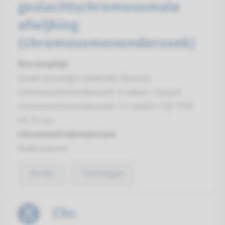
geslachtschromosomale
afwijking
(chromosomenonderzoek)
Doorlooptijd
Vanaf ontvangst materiaal: Routine
chromosomenonderzoek: 4 weken | Spoed
chromosomenonderzoek: 1-2 weken | QF-PCR:
24-72 uur
Uitvoerend laboratorium
Radboudumc
Bekijk
Toevoegen
Chr.