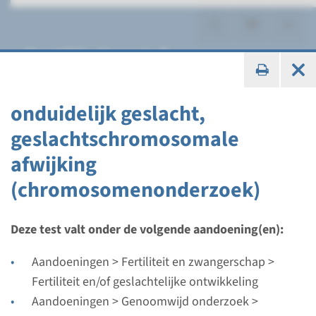
Fertiliteit en/of
geslachtelijke ontwikkeling
onduidelijk geslacht,
geslachtschromosomale
afwijking
CNV
(chromosomenonderzoek)
Syndroom van Turner in het
kader van ‘richtlijn kleine
Deze test valt onder de volgende aandoening(en):
lengte’ (CNV analyse)
Aandoeningen > Fertiliteit en zwangerschap >
Fertiliteit en/of geslachtelijke ontwikkeling
Doorlooptijd
Aandoeningen > Genoomwijd onderzoek >
5 weken