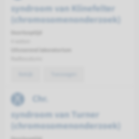
syndroom van Klinefelter
(chromosomenonderzoek)
Doorlooptijd
4 weken
Uitvoerend laboratorium
Radboudumc
Bekijk
Toevoegen
Chr.
syndroom van Turner
(chromosomenonderzoek)
Doorlooptijd