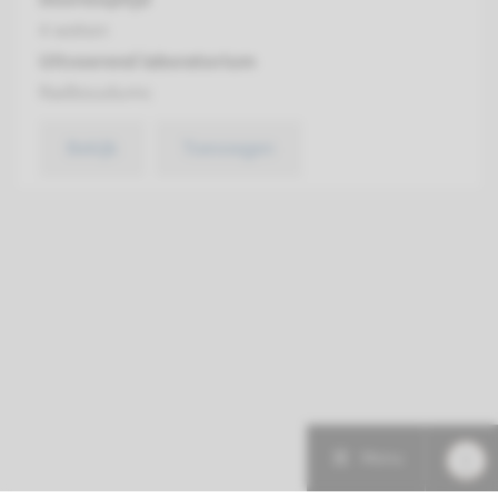
4 weken
Uitvoerend laboratorium
Radboudumc
Bekijk
Toevoegen
Menu