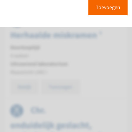
Toevoegen
Chr.
Herhaalde miskramen ¹
Doorlooptijd
4 weken
Uitvoerend laboratorium
Maastricht UMC+
Bekijk
Toevoegen
Chr.
onduidelijk geslacht,