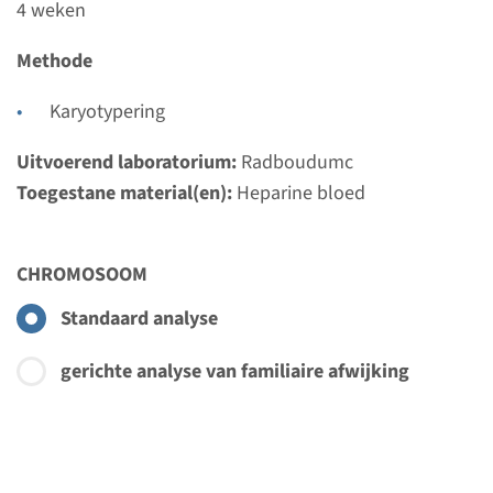
4 weken
Uitvoerend laboratorium
Radboudumc
Methode
Bekijk
Toevoegen
Karyotypering
Uitvoerend laboratorium:
Radboudumc
Chr.
Toegestane material(en):
Heparine bloed
fertiliteitstoornis
CHROMOSOOM
(chromosomenonderzoek)
Standaard analyse
Doorlooptijd
4 weken
gerichte analyse van familiaire afwijking
Uitvoerend laboratorium
Radboudumc
Bekijk
Toevoegen