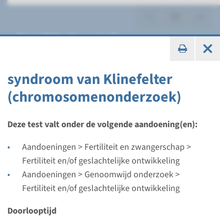
Fertiliteit en/of
geslachtelijke ontwikkeling
syndroom van Klinefelter
(chromosomenonderzoek)
CNV
Deze test valt onder de volgende aandoening(en):
Syndroom van Turner in het
Aandoeningen > Fertiliteit en zwangerschap >
kader van ‘richtlijn kleine
Fertiliteit en/of geslachtelijke ontwikkeling
Aandoeningen > Genoomwijd onderzoek >
lengte’ (CNV analyse)
Fertiliteit en/of geslachtelijke ontwikkeling
Doorlooptijd
Doorlooptijd
5 weken