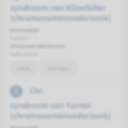
syndroom van Klinefelter
(chromosomenonderzoek)
Doorlooptijd
4 weken
Uitvoerend laboratorium
Radboudumc
Bekijk
Toevoegen
Chr.
syndroom van Turner
(chromosomenonderzoek)
Doorlooptijd