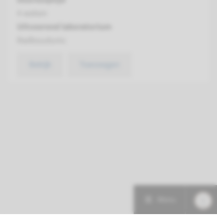
4 weken
Uitvoerend laboratorium
Radboudumc
Bekijk
Toevoegen
Menu