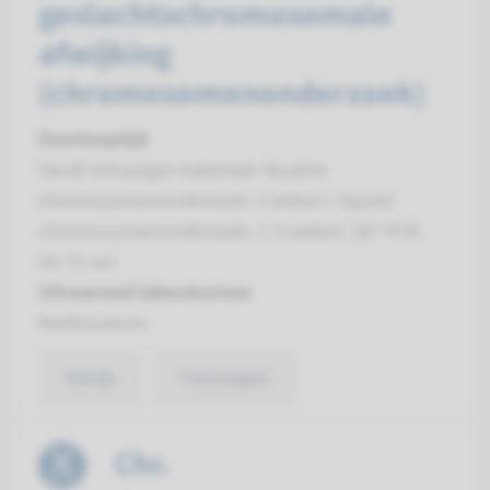
geslachtschromosomale
afwijking
(chromosomenonderzoek)
Doorlooptijd
Vanaf ontvangst materiaal: Routine
chromosomenonderzoek: 4 weken | Spoed
chromosomenonderzoek: 1-2 weken | QF-PCR:
24-72 uur
Uitvoerend laboratorium
Radboudumc
Bekijk
Toevoegen
Chr.