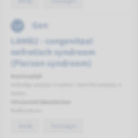
Bekijk
Toevoegen
Gen
LAMB2 - congenitaal
nefrotisch syndroom
(Pierson syndroom)
Doorlooptijd
Volledige analyse: 8 weken / Gerichte analyse: 4
weken
Uitvoerend laboratorium
Radboudumc
Bekijk
Toevoegen