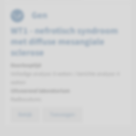
Gen
WT1 - nefrotisch syndroom
met diffuse mesangiale
sclerose
Doorlooptijd
Volledige analyse: 8 weken / Gerichte analyse: 4
weken
Uitvoerend laboratorium
Radboudumc
Bekijk
Toevoegen