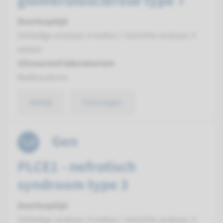
glomerulosclerose type 7
Doorlooptijd
Volledige analyse: 8 weken / Gerichte analyse: 4
weken
Uitvoerend laboratorium
Radboudumc
Bekijk
Toevoegen
Gen
PLCE1 - nefrotisch
syndroom type 3
Doorlooptijd
Volledige analyse: 8 weken / Gerichte analyse: 4