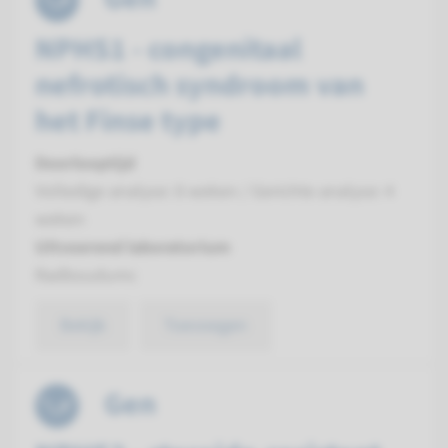
NPHS1 - congenitaal
nefrotisch syndroom van
het Finse type
Doorlooptijd
Volledige analyse: 8 weken / Gerichte analyse: 4
weken
Uitvoerend laboratorium
Radboudumc
Bekijk
Toevoegen
Gen