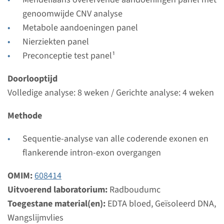
weken
genoomwijde CNV analyse
Uitvoerend laboratorium
Metabole aandoeningen panel
Radboudumc
Nierziekten panel
Preconceptie test panel¹
Bekijk
Toevoegen
Doorlooptijd
Volledige analyse: 8 weken / Gerichte analyse: 4 weken
Gen
Methode
CD2AP - focale segmentale
Sequentie-analyse van alle coderende exonen en
glomerulosclerose type 3
flankerende intron-exon overgangen
Doorlooptijd
OMIM:
608414
Volledige analyse: 8 weken / Gerichte analyse: 4
Uitvoerend laboratorium:
Radboudumc
weken
Toegestane material(en):
EDTA bloed, Geïsoleerd DNA,
Uitvoerend laboratorium
Wangslijmvlies
Radboudumc