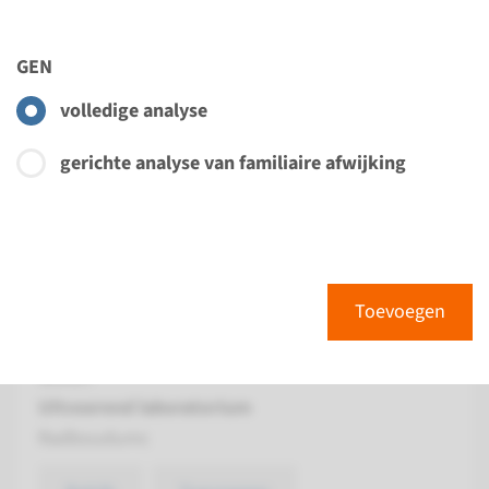
Bekijk
Toevoegen
GEN
volledige analyse
Gen
gerichte analyse van familiaire afwijking
INF2 - focaal
gesegmenteerde
glomerulosclerosis type 5
Toevoegen
Doorlooptijd
Volledige analyse: 8 weken / Gerichte analyse: 4
weken
Uitvoerend laboratorium
Radboudumc