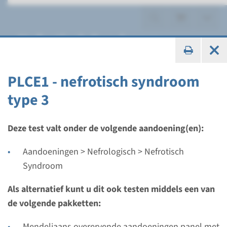
Nefrotisch Syndroom
PLCE1 - nefrotisch syndroom
type 3
Gen
ACTN4 - nefrotisch
Deze test valt onder de volgende aandoening(en):
syndroom met focale
Aandoeningen > Nefrologisch > Nefrotisch
segmentale glomerulaire
Syndroom
sclerose
Als alternatief kunt u dit ook testen middels een van
de volgende pakketten:
Doorlooptijd
Volledige analyse: 8 weken / Gerichte analyse: 4
Mendeliaans overervende aandoeningen panel met