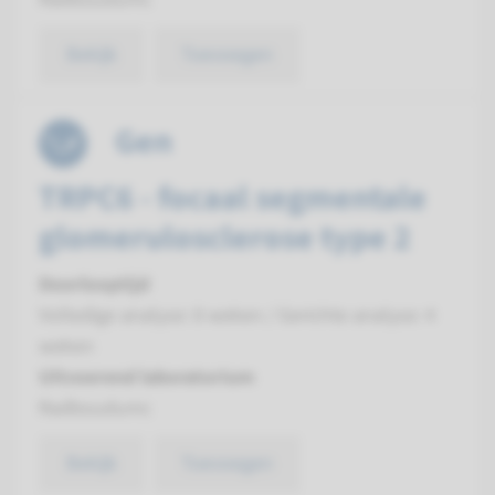
Bekijk
Toevoegen
Gen
TRPC6 - focaal segmentale
glomerulosclerose type 2
Doorlooptijd
Volledige analyse: 8 weken / Gerichte analyse: 4
weken
Uitvoerend laboratorium
Radboudumc
Bekijk
Toevoegen