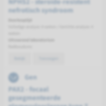
NPHS2 - steroide-resistent
nefrotisch syndroom
Doorlooptijd
Volledige analyse: 8 weken / Gerichte analyse: 4
weken
Uitvoerend laboratorium
Radboudumc
Bekijk
Toevoegen
Gen
PAX2 - focaal
gesegmenteerde