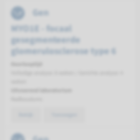
Gen
MYO1E - focaal
gesegmenteerde
glomerulosclerose type 6
Doorlooptijd
Volledige analyse: 8 weken / Gerichte analyse: 4
weken
Uitvoerend laboratorium
Radboudumc
Bekijk
Toevoegen
Gen