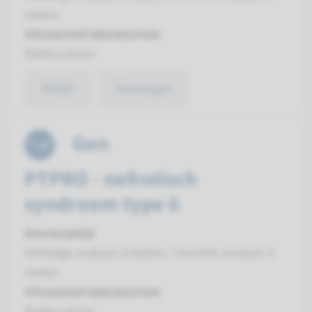
weken
Uitvoerend laboratorium
Radboudumc
Bekijk
Toevoegen
Gen
PTPRO - nefrotisch
syndroom type 6
Doorlooptijd
Volledige analyse: 8 weken / Gerichte analyse: 4
weken
Uitvoerend laboratorium
Radboudumc