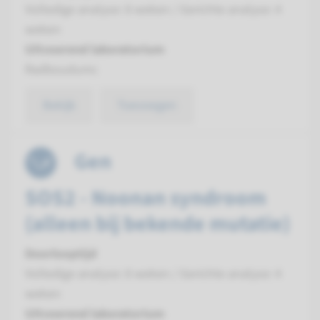
Volledige analyse: 8 weken / Gerichte analyse: 4
weken
Uitvoerend laboratorium
Radboudumc
Bekijk
Toevoegen
Gen
SOS2 - Noonan syndroom
(alleen bij bekende mutatie)
Doorlooptijd
Volledige analyse: 8 weken / Gerichte analyse: 4
weken
Uitvoerend laboratorium