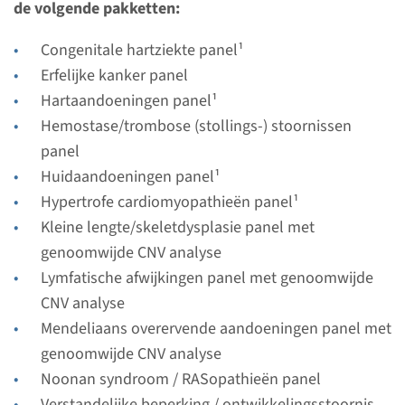
de volgende pakketten:
Radboudumc
Congenitale hartziekte panel¹
Bekijk
Toevoegen
Erfelijke kanker panel
Hartaandoeningen panel¹
Gen
Hemostase/trombose (stollings-) stoornissen
panel
CBL - Noonan syndroom
Huidaandoeningen panel¹
(alleen bij bekende mutatie)
Hypertrofe cardiomyopathieën panel¹
Kleine lengte/skeletdysplasie panel met
Doorlooptijd
genoomwijde CNV analyse
Volledige analyse: 8 weken / Gerichte analyse: 4
Lymfatische afwijkingen panel met genoomwijde
weken
CNV analyse
Uitvoerend laboratorium
Mendeliaans overervende aandoeningen panel met
Radboudumc
genoomwijde CNV analyse
Noonan syndroom / RASopathieën panel
Bekijk
Toevoegen
Verstandelijke beperking / ontwikkelingsstoornis