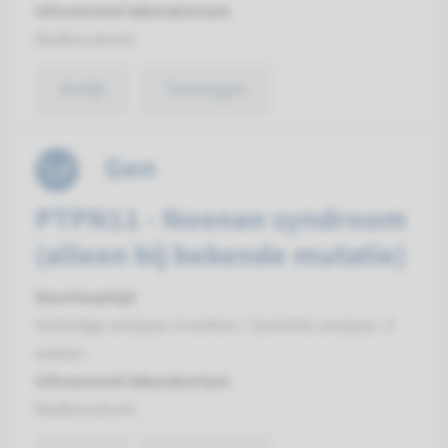
Uitvoerend laboratorium
Radboudumc
Bekijk
Toevoegen
Gen
PTPN11 - Noonan syndroom
(alleen bij bekende mutatie)
Doorlooptijd
Volledige analyse: 8 weken / Gerichte analyse: 4
weken
Uitvoerend laboratorium
Radboudumc