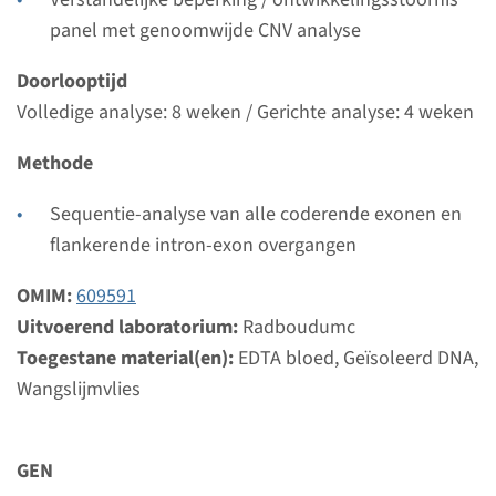
panel met genoomwijde CNV analyse
Gen
Doorlooptijd
Volledige analyse: 8 weken / Gerichte analyse: 4 weken
KRAS - Noonan syndroom
(alleen bij bekende mutatie)
Methode
Doorlooptijd
Sequentie-analyse van alle coderende exonen en
Volledige analyse & Gerichte analyse: 4 weken
flankerende intron-exon overgangen
Uitvoerend laboratorium
OMIM:
609591
Radboudumc
Uitvoerend laboratorium:
Radboudumc
Toegestane material(en):
Bekijk
Toevoegen
EDTA bloed, Geïsoleerd DNA,
Wangslijmvlies
Gen
GEN