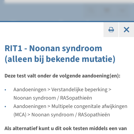
Noonan syndroom /
RASopathieën
RIT1 - Noonan syndroom
(alleen bij bekende mutatie)
Panel
Deze test valt onder de volgende aandoening(en):
Noonan syndroom /
Aandoeningen > Verstandelijke beperking >
RASopathieën panel
Noonan syndroom / RASopathieën
Aandoeningen > Multipele congenitale afwijkingen
Doorlooptijd
(MCA) > Noonan syndroom / RASopathieën
Regulier: 2-3 maanden / Rapid: 15 werkdagen
Als alternatief kunt u dit ook testen middels een van
Uitvoerend laboratorium