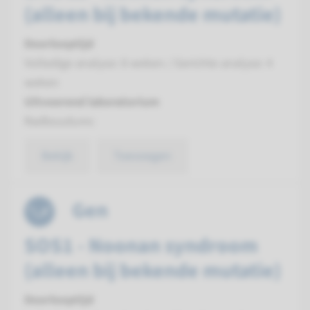
(alleen bij bekende mutatie)
Doorlooptijd
Volledige analyse: 8 weken / Gerichte analyse: 4
weken
Uitvoerend laboratorium
Radboudumc
Bekijk
Toevoegen
Gen
SOS1 - Noonan syndroom
(alleen bij bekende mutatie)
Doorlooptijd