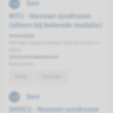
Gen
RIT1 - Noonan syndroom
(alleen bij bekende mutatie)
Doorlooptijd
Volledige analyse: 8 weken / Gerichte analyse: 4
weken
Uitvoerend laboratorium
Radboudumc
Bekijk
Toevoegen
Gen
SHOC2 - Noonan syndroom