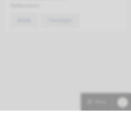
Radboudumc
Bekijk
Toevoegen
Menu