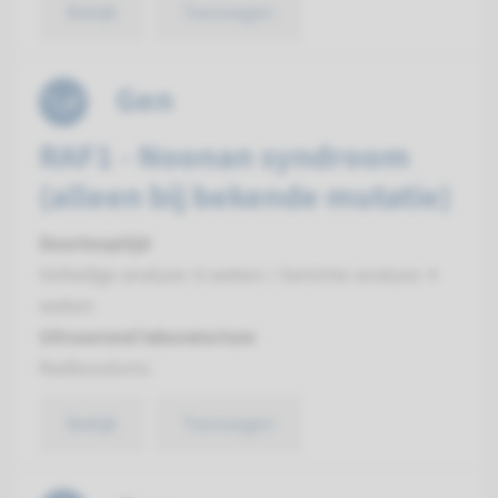
Bekijk
Toevoegen
Gen
RAF1 - Noonan syndroom
(alleen bij bekende mutatie)
Doorlooptijd
Volledige analyse: 8 weken / Gerichte analyse: 4
weken
Uitvoerend laboratorium
Radboudumc
Bekijk
Toevoegen