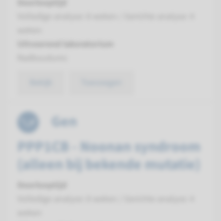
Doorlooptijd
Volledige analyse: 8 weken / Gerichte analyse: 4
weken
Uitvoerend laboratorium
Radboudumc
Bekijk
Toevoegen
Gen
PPP1CB - Noonan syndroom
(alleen bij bekende mutatie)
Doorlooptijd
Volledige analyse: 8 weken / Gerichte analyse: 4
weken