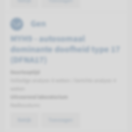
Bekijk
Toevoegen
Gen
MYH9 - autosomaal
dominante doofheid type 17
(DFNA17)
Doorlooptijd
Volledige analyse: 8 weken / Gerichte analyse: 4
weken
Uitvoerend laboratorium
Radboudumc
Bekijk
Toevoegen