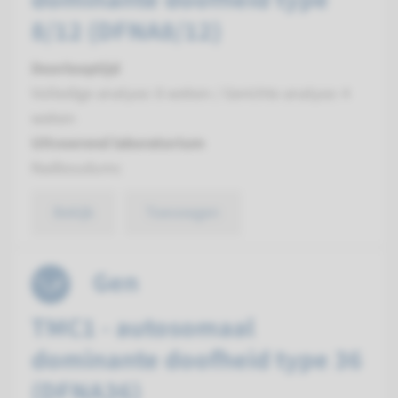
8/12 (DFNA8/12)
Doorlooptijd
Volledige analyse: 8 weken / Gerichte analyse: 4
weken
Uitvoerend laboratorium
Radboudumc
Bekijk
Toevoegen
Gen
TMC1 - autosomaal
dominante doofheid type 36
(DFNA36)