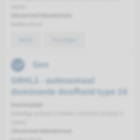
weken
Uitvoerend laboratorium
Radboudumc
Bekijk
Toevoegen
Gen
GRHL2 - autosomaal
dominante doofheid type 28
Doorlooptijd
Volledige analyse: 8 weken / Gerichte analyse: 4
weken
Uitvoerend laboratorium
Radboudumc