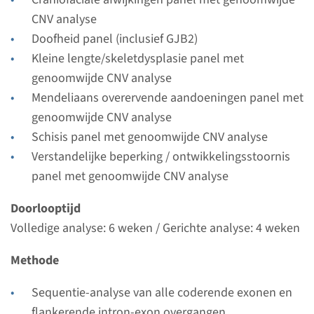
weken
CNV analyse
Uitvoerend laboratorium
Doofheid panel (inclusief GJB2)
Radboudumc
Kleine lengte/skeletdysplasie panel met
genoomwijde CNV analyse
Bekijk
Toevoegen
Mendeliaans overervende aandoeningen panel met
genoomwijde CNV analyse
Gen
Schisis panel met genoomwijde CNV analyse
Verstandelijke beperking / ontwikkelingsstoornis
COCH - autosomaal
panel met genoomwijde CNV analyse
dominante doofheid type 9
Doorlooptijd
(DFNA9)
Volledige analyse: 6 weken / Gerichte analyse: 4 weken
Doorlooptijd
Methode
Volledige analyse: 8 weken / Gerichte analyse: 4
Sequentie-analyse van alle coderende exonen en
weken
flankerende intron-exon overgangen