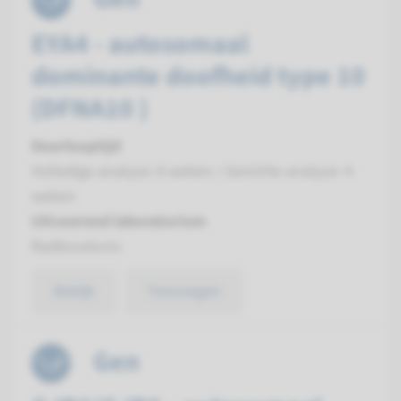
EYA4 - autosomaal
dominante doofheid type 10
(DFNA10 )
Doorlooptijd
Volledige analyse: 8 weken / Gerichte analyse: 4
weken
Uitvoerend laboratorium
Radboudumc
Bekijk
Toevoegen
Gen