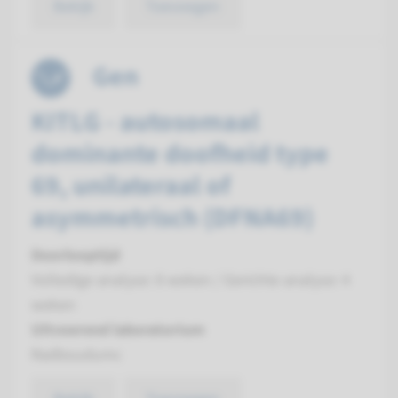
Bekijk
Toevoegen
Gen
KITLG - autosomaal
dominante doofheid type
69, unilateraal of
asymmetrisch (DFNA69)
Doorlooptijd
Volledige analyse: 8 weken / Gerichte analyse: 4
weken
Uitvoerend laboratorium
Radboudumc