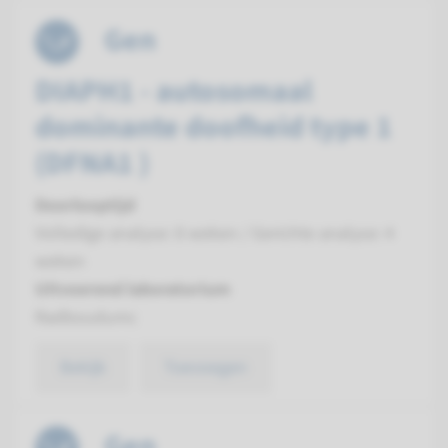
Gen
DIAPH1 - autosomaal
dominante doofheid type 1
(DFNA1 )
Doorlooptijd
Volledige analyse: 8 weken / Gerichte analyse: 4
weken
Uitvoerend laboratorium
Radboudumc
Bekijk
Toevoegen
Gen