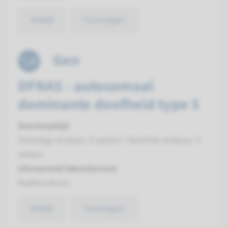
Bekijk
Toevoegen
Gen
DFNA5 - autosomaal
dominante doofheid type 5
Doorlooptijd
Volledige analyse: 8 weken / Gerichte analyse: 4
weken
Uitvoerend laboratorium
Radboudumc
Bekijk
Toevoegen