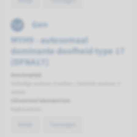
Bekijk
Toevoegen
Gen
MYH9 - autosomaal
dominante doofheid type 17
(DFNA17)
Doorlooptijd
Volledige analyse: 8 weken / Gerichte analyse: 4
weken
Uitvoerend laboratorium
Radboudumc
Bekijk
Toevoegen