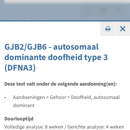
Doofheid, autosomaal
dominant
GJB2/GJB6 - autosomaal
dominante doofheid type 3
(DFNA3)
Gen
ACTG1 - autosomaal
Deze test valt onder de volgende aandoening(en):
dominante doofheid type 20
Aandoeningen > Gehoor > Doofheid, autosomaal
(DFNA20/26)
dominant
Doorlooptijd
Doorlooptijd
Volledige analyse: 8 weken / Gerichte analyse: 4 weken
Volledige analyse: 6 weken / Gerichte analyse: 4