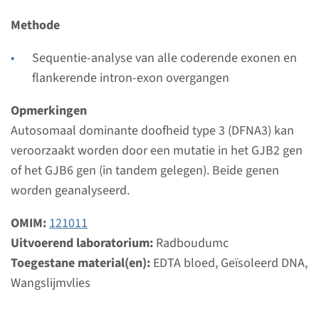
weken
Methode
Uitvoerend laboratorium
Radboudumc
Sequentie-analyse van alle coderende exonen en
flankerende intron-exon overgangen
Bekijk
Toevoegen
Opmerkingen
Autosomaal dominante doofheid type 3 (DFNA3) kan
Gen
veroorzaakt worden door een mutatie in het GJB2 gen
of het GJB6 gen (in tandem gelegen). Beide genen
COCH - autosomaal
worden geanalyseerd.
dominante doofheid type 9
OMIM:
121011
(DFNA9)
Uitvoerend laboratorium:
Radboudumc
Doorlooptijd
Toegestane material(en):
EDTA bloed, Geïsoleerd DNA,
Volledige analyse: 8 weken / Gerichte analyse: 4
Wangslijmvlies
weken