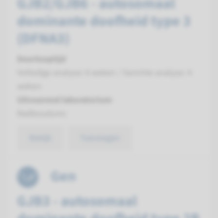
GJB2/GJB6 - autosomaal
dominante doofheid type 3
(DFNA3)
Doorlooptijd
Volledige analyse: 8 weken / Gerichte analyse: 4
weken
Uitvoerend laboratorium
Radboudumc
Bekijk
Toevoegen
Gen
GJB3 - autosomaal