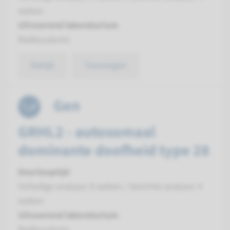
weken
Uitvoerend laboratorium
Radboudumc
Bekijk
Toevoegen
Gen
GRHL2 - autosomaal
dominante doofheid type 28
Doorlooptijd
Volledige analyse: 8 weken / Gerichte analyse: 4
weken
Uitvoerend laboratorium
Radboudumc