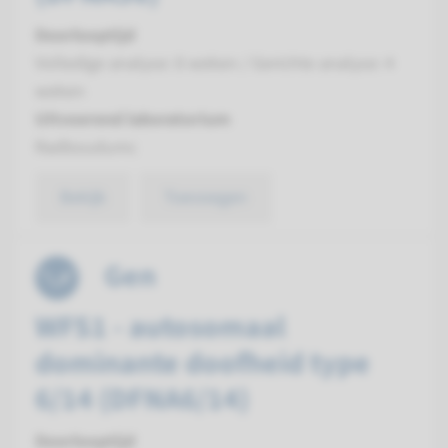
Doorlooptijd
Volledige analyse: 8 weken / Gerichte analyse: 4
weken
Uitvoerend laboratorium
Radboudumc
Bekijk
Toevoegen
Gen
WFS1 - autosomaal
dominante doofheid type
6/14 (DFNA6/14)
Doorlooptijd