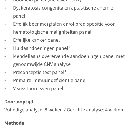
weken
Dyskeratosis congenita en aplastische anemie
Uitvoerend laboratorium
panel
Radboudumc
Erfelijk beenmergfalen en/of predispositie voor
hematologische maligniteiten panel
Bekijk
Toevoegen
Erfelijke kanker panel
Huidaandoeningen panel¹
Gen
Mendeliaans overervende aandoeningen panel met
genoomwijde CNV analyse
COCH - autosomaal
Preconceptie test panel¹
Primaire immuundeficiëntie panel
dominante doofheid type 9
Visusstoornissen panel
(DFNA9)
Doorlooptijd
Doorlooptijd
Volledige analyse: 8 weken / Gerichte analyse: 4 weken
Volledige analyse: 8 weken / Gerichte analyse: 4
weken
Methode