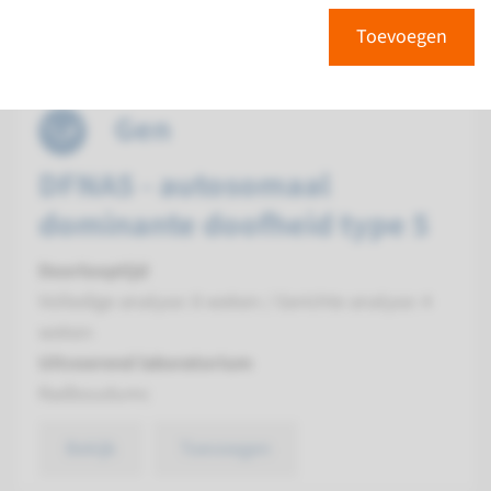
Toevoegen
Bekijk
Toevoegen
Gen
DFNA5 - autosomaal
dominante doofheid type 5
Doorlooptijd
Volledige analyse: 8 weken / Gerichte analyse: 4
weken
Uitvoerend laboratorium
Radboudumc
Bekijk
Toevoegen