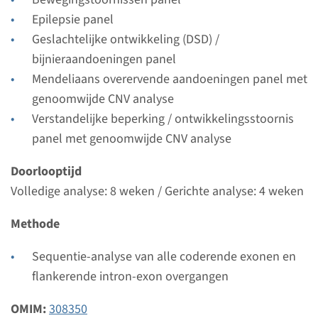
weken
Epilepsie panel
Uitvoerend laboratorium
Geslachtelijke ontwikkeling (DSD) /
Radboudumc
bijnieraandoeningen panel
Mendeliaans overervende aandoeningen panel met
Bekijk
Toevoegen
genoomwijde CNV analyse
Verstandelijke beperking / ontwikkelingsstoornis
Gen
panel met genoomwijde CNV analyse
Doorlooptijd
ARX - infantiele epileptische
Volledige analyse: 8 weken / Gerichte analyse: 4 weken
encefalopathie type 1
Methode
Doorlooptijd
Volledige analyse: 8 weken / Gerichte analyse: 4
Sequentie-analyse van alle coderende exonen en
weken
flankerende intron-exon overgangen
Uitvoerend laboratorium
OMIM:
308350
Radboudumc