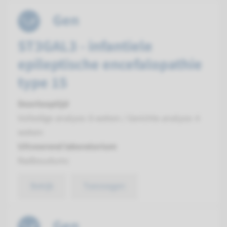
Gen
ST3GAL3 - infantiele
epileptische encefalopathie
type 15
Doorlooptijd
Volledige analyse: 8 weken / Gerichte analyse: 4
weken
Uitvoerend laboratorium
Radboudumc
Bekijk
Toevoegen
Gen