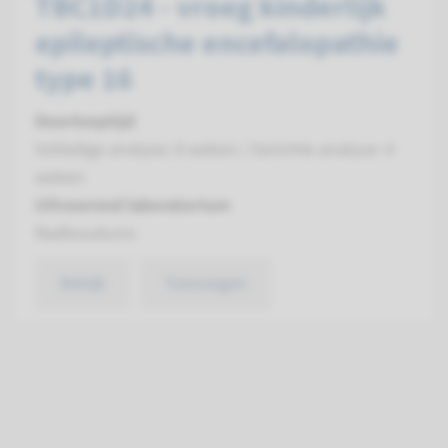
TBC1D24 - vroeg kinderlijk
epileptische encefalopathie
type 16
Doorlooptijd
Volledige analyse: 8 weken / Gerichte analyse: 4
weken
Uitvoerend laboratorium
Radboudumc
Bekijk
Toevoegen