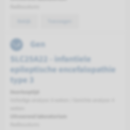
Radboudumc
Bekijk
Toevoegen
Gen
SLC25A22 - infantiele
epileptische encefalopathie
type 3
Doorlooptijd
Volledige analyse: 8 weken / Gerichte analyse: 4
weken
Uitvoerend laboratorium
Radboudumc