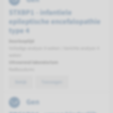
STXBP1 - infantiele
epileptische encefalopathie
type 4
Doorlooptijd
Volledige analyse: 8 weken / Gerichte analyse: 4
weken
Uitvoerend laboratorium
Radboudumc
Bekijk
Toevoegen
Gen