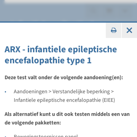
Infantiele epileptische
encefalopathie (EIEE)
ARX - infantiele epileptische
encefalopathie type 1
Gen
Deze test valt onder de volgende aandoening(en):
ARHGEF9 - infantiele
Aandoeningen > Verstandelijke beperking >
epileptische encefalopathie
Infantiele epileptische encefalopathie (EIEE)
type 8
Als alternatief kunt u dit ook testen middels een van
de volgende pakketten:
Doorlooptijd
Volledige analyse: 8 weken / Gerichte analyse: 4
Bewegingstoornissen panel