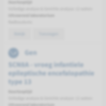
Doorlooptijd
Volledige analyse & Gerichte analyse: 12 weken
Uitvoerend laboratorium
Radboudumc
Bekijk
Toevoegen
Gen
SCN8A - vroeg infantiele
epileptische encefalopathie
type 13
Doorlooptijd
Volledige analyse & Gerichte analyse: 12 weken
Uitvoerend laboratorium