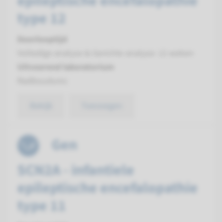
epileptische encefalopathie
type 12
Doorlooptijd
Volledige analyse & Gerichte analyse: 12 weken
Uitvoerend laboratorium
Radboudumc
Bekijk
Toevoegen
Gen
SCN2A - infantiele
epileptische encefalopathie
type 11