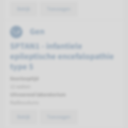
Bekijk
Toevoegen
Gen
SPTAN1 - infantiele
epileptische encefalopathie
type 5
Doorlooptijd
12 weken
Uitvoerend laboratorium
Radboudumc
Bekijk
Toevoegen