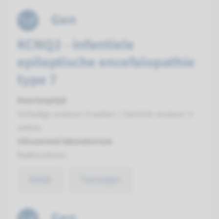
Gen
KCNQ2 - infantiele
epileptische encefalopathie
type 7
Doorlooptijd
Volledige analyse: 8 weken / Gerichte analyse: 4
weken
Uitvoerend laboratorium
Radboudumc
Bekijk
Toevoegen
Gen