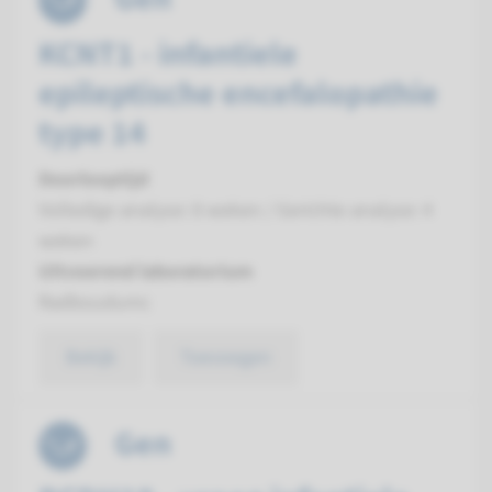
KCNT1 - infantiele
epileptische encefalopathie
type 14
Doorlooptijd
Volledige analyse: 8 weken / Gerichte analyse: 4
weken
Uitvoerend laboratorium
Radboudumc
Bekijk
Toevoegen
Gen