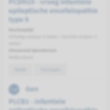
PCDH19 - vroeg infantiele
epileptische encefalopathie
type 9
Doorlooptijd
Volledige analyse: 8 weken / Gerichte analyse: 4
weken
Uitvoerend laboratorium
Radboudumc
Bekijk
Toevoegen
Gen
PLCB1 - infantiele