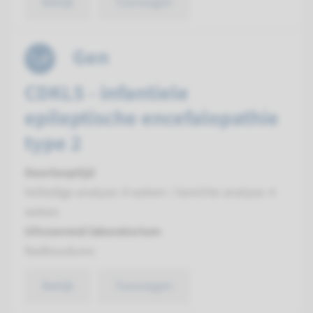
Bekijk
Toevoegen
Gen
CDKL5 - infantiele
epileptische encefalopathie
type 2
Doorlooptijd
Volledige analyse: 8 weken / Gerichte analyse: 4
weken
Uitvoerend laboratorium
Radboudumc
Bekijk
Toevoegen