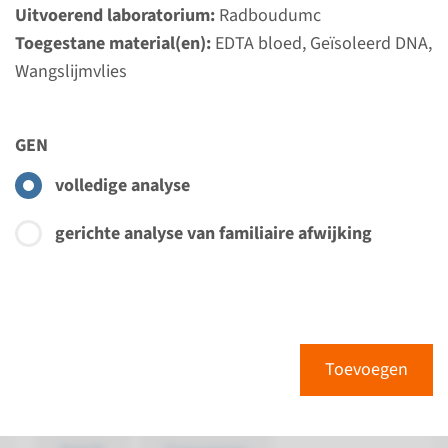
Uitvoerend laboratorium:
Radboudumc
Toegestane material(en):
EDTA bloed, Geïsoleerd DNA,
Bekijk
Toevoegen
Wangslijmvlies
Gen
GEN
CACNA1A - vroegkindelijke
volledige analyse
epileptische encefalopathie
gerichte analyse van familiaire afwijking
type 42
Doorlooptijd
Volledige analyse: 8 weken / Gerichte analyse: 4
weken
Toevoegen
Uitvoerend laboratorium
Radboudumc