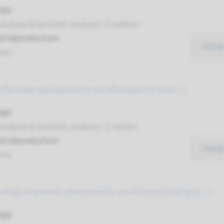
ijd
analyse & Gerichte analyse: 12 weken
d laboratorium
Bekij
umc
nfantiele epileptische encefalopathie type 11
ijd
analyse & Gerichte analyse: 12 weken
d laboratorium
Bekij
umc
roeg infantiele epileptische encefalopathie type 13
ijd