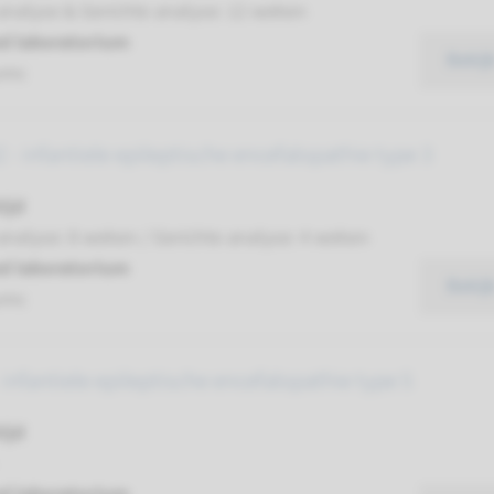
analyse & Gerichte analyse: 12 weken
d laboratorium
Bekij
umc
- infantiele epileptische encefalopathie type 3
ijd
analyse: 8 weken / Gerichte analyse: 4 weken
d laboratorium
Bekij
umc
infantiele epileptische encefalopathie type 5
ijd