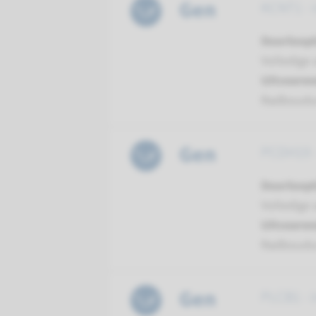
Gen
KCNT1 - i
Doorloopt
Volledige 
Uitvoeren
Radboud
Gen
PCDH19 - 
Doorloopt
Volledige 
Uitvoeren
Radboud
Gen
PLCB1 - i