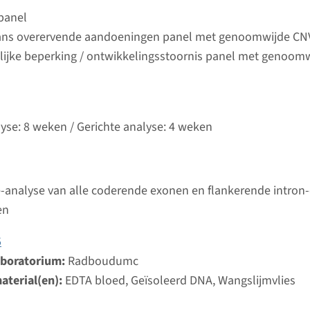
Bekij
umc
 panel
ans overervende aandoeningen panel met genoomwijde CN
lijke beperking / ontwikkelingsstoornis panel met genoom
antiele epileptische encefalopathie type 1
ijd
analyse: 8 weken / Gerichte analyse: 4 weken
lyse: 8 weken / Gerichte analyse: 4 weken
d laboratorium
Bekij
umc
-analyse van alle coderende exonen en flankerende intron
 vroegkindelijke epileptische encefalopathie type 42
en
ijd
5
analyse: 8 weken / Gerichte analyse: 4 weken
aboratorium:
Radboudumc
d laboratorium
aterial(en):
EDTA bloed, Geïsoleerd DNA, Wangslijmvlies
Bekij
umc