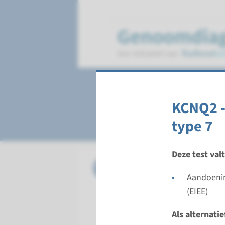
Infantiele epilept
KCNQ2 -
type 7
Deze test val
Gen
ARHGEF9 -
Aandoenin
Doorloopt
(EIEE)
Volledige 
Als alternati
Uitvoeren