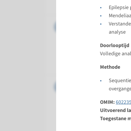
Radboud
Epilepsie
Mendelia
Gen
Verstande
ARX - inf
analyse
Doorloopt
Doorlooptijd
Volledige 
Volledige ana
Uitvoeren
Radboud
Methode
Sequentie
Gen
CACNA1A -
overgang
Doorloopt
OMIM:
60223
Volledige 
Uitvoerend l
Uitvoeren
Toegestane m
Radboud