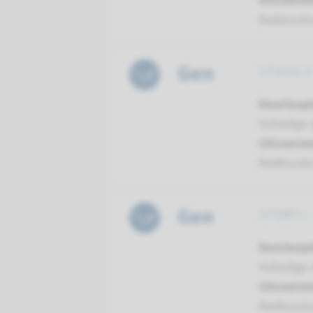
Uitvoeren
Radboud
Gen
ST3GAL3 -
Doorloopt
Volledige 
Uitvoeren
Radboud
Gen
STXBP1 - 
Doorloopt
Volledige 
Uitvoeren
Radboud