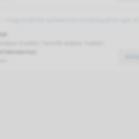
 vroeg kinderlijk epileptische encefalopathie type 16
ijd
analyse: 8 weken / Gerichte analyse: 4 weken
d laboratorium
Bekij
umc