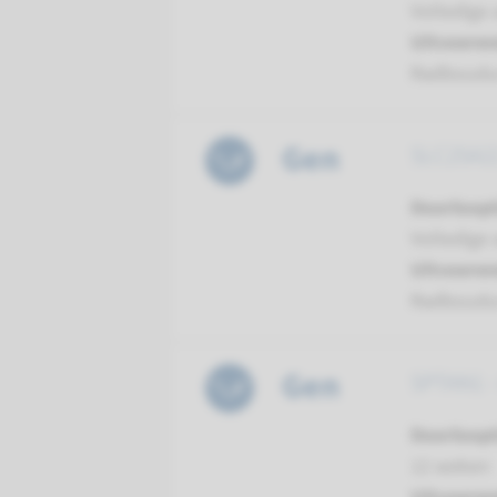
Volledige 
Uitvoeren
Radboud
Gen
SLC25A22 
Doorloopt
Volledige 
Uitvoeren
Radboud
Gen
SPTAN1 - 
Doorloopt
12 weken