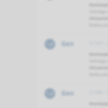
Doorloopt
Volledige 
Uitvoeren
Radboud
Gen
SCN2A - i
Doorloopt
Volledige 
Uitvoeren
Radboud
Gen
SCN8A - v
Doorloopt