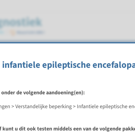
ische encefalopathie (EIEE)
 infantiele epileptische encefalop
t onder de volgende aandoening(en):
 infantiele epileptische encefalopathie type 8
gen > Verstandelijke beperking > Infantiele epileptische en
ijd
analyse: 8 weken / Gerichte analyse: 4 weken
ef kunt u dit ook testen middels een van de volgende pakk
d laboratorium