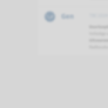
Gen
TBC1D24 -
Doorloopt
Volledige 
Uitvoeren
Radboud