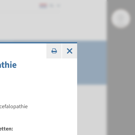
NL
athie
cefalopathie
etten: