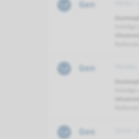
Gen
PROK2 - 
Doorloopt
Volledige 
Uitvoeren
Radboud
Gen
PROKR2 -
Doorloopt
Volledige 
Uitvoeren
Radboud
Gen
SOX10 - 