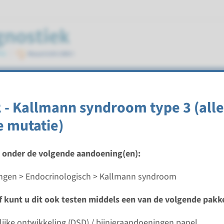
oom
- Kallmann syndroom type 3 (alle
 mutatie)
t onder de volgende aandoening(en):
dotroop hypogonadisme (Kallmann) panel
gen > Endocrinologisch > Kallmann syndroom
ijd
ef kunt u dit ook testen middels een van de volgende pakk
 2-3 maanden / Rapid: 15 werkdagen
d laboratorium
lijke ontwikkeling (DSD) / bijnieraandoeningen panel