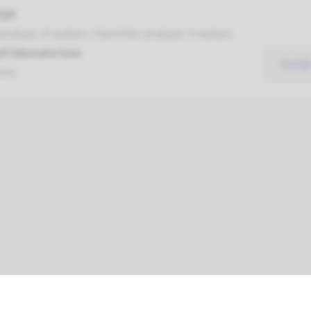
ijd
analyse: 8 weken / Gerichte analyse: 4 weken
d laboratorium
Bekij
umc