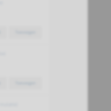
e)
k
Toevoegen
ie)
k
Toevoegen
 mutatie)