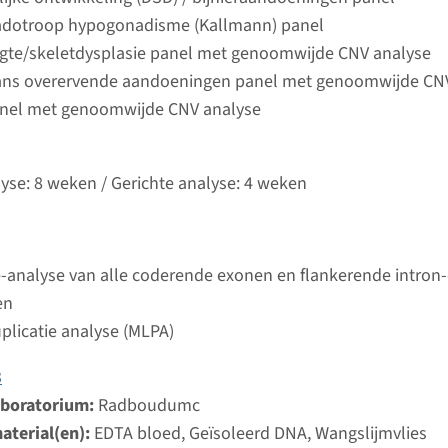
Bekij
umc
dotroop hypogonadisme (Kallmann) panel
ngte/skeletdysplasie panel met genoomwijde CNV analyse
ans overervende aandoeningen panel met genoomwijde CN
allmann syndroom type 5 (alleen bij bekende mutatie
anel met genoomwijde CNV analyse
ijd
analyse: 8 weken / Gerichte analyse: 4 weken
lyse: 8 weken / Gerichte analyse: 4 weken
d laboratorium
Bekij
umc
-analyse van alle coderende exonen en flankerende intron
allmann syndroom type 6 (alleen bij bekende mutatie)
en
plicatie analyse (MLPA)
ijd
analyse: 8 weken / Gerichte analyse: 4 weken
3
d laboratorium
aboratorium:
Radboudumc
Bekij
umc
aterial(en):
EDTA bloed, Geïsoleerd DNA, Wangslijmvlies