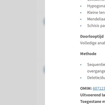
Radboud
Hypogona
Kleine le
Gen
Mendelia
CHD7 - K
Schisis p
Doorloopt
Doorlooptijd
Volledige 
Volledige ana
Uitvoeren
Radboud
Methode
Sequentie
Gen
FGF8 - K
overgang
Deletie/du
Doorloopt
Volledige 
OMIM:
60712
Uitvoeren
Uitvoerend l
Radboud
Toegestane m