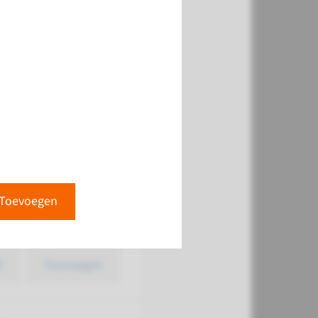
)
k
Toevoegen
 mutatie)
Toevoegen
k
Toevoegen