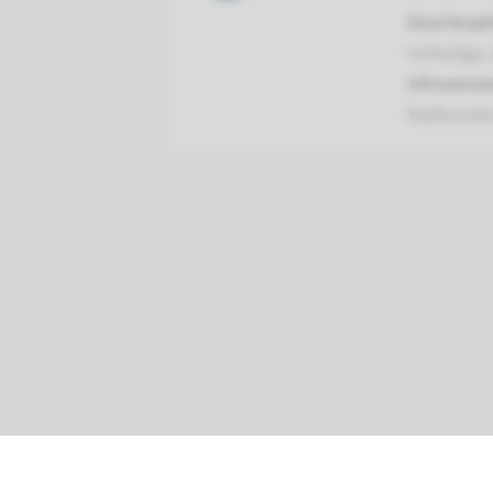
Doorloopt
Volledige 
Uitvoeren
Radboud