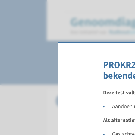
Kallmann syndr
PROKR2 
bekende
Deze test val
Panel
Hypogona
Aandoenin
Doorloopt
Als alternati
Regulier:
Uitvoeren
Geslachte