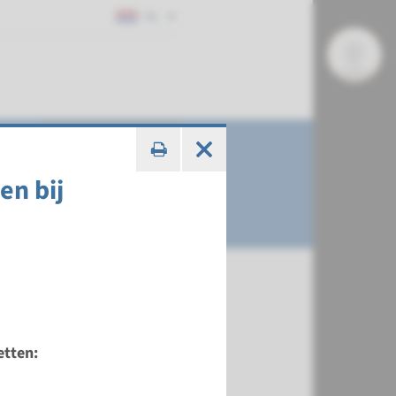
NL
en bij
etten: