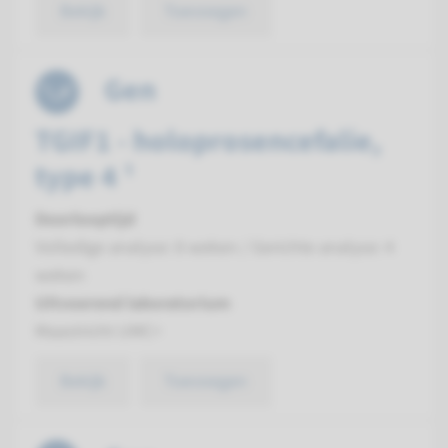
Bekijk
Toevoegen
Gen
TGIF1 - holoprosencefalie,
type 4 ¹
Doorlooptijd
Volledige analyse: 8 weken / Gerichte analyse: 4
weken
Uitvoerend laboratorium
Maastricht UMC+
Bekijk
Toevoegen