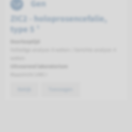
Gen
ZIC2 - holoprosencefalie,
type 5 ¹
Doorlooptijd
Volledige analyse: 8 weken / Gerichte analyse: 4
weken
Uitvoerend laboratorium
Maastricht UMC+
Bekijk
Toevoegen