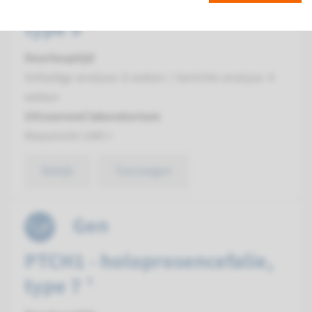
GLI2 - holoprosencefalie,
type 9 ¹
Doorlooptijd
Volledige analyse: 8 weken / Gerichte analyse: 4
weken
Uitvoerend laboratorium
Maastricht UMC+
Bekijk
Toevoegen
Gen
PTCH1 - holoprosencefalie,
type 7 ¹