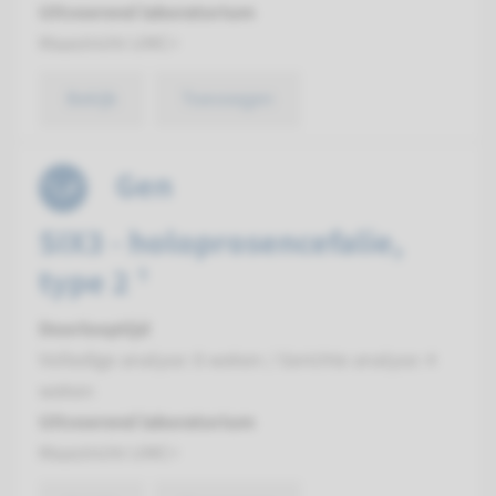
Uitvoerend laboratorium
Maastricht UMC+
Bekijk
Toevoegen
Gen
SIX3 - holoprosencefalie,
type 2 ¹
Doorlooptijd
Volledige analyse: 8 weken / Gerichte analyse: 4
weken
Uitvoerend laboratorium
Maastricht UMC+