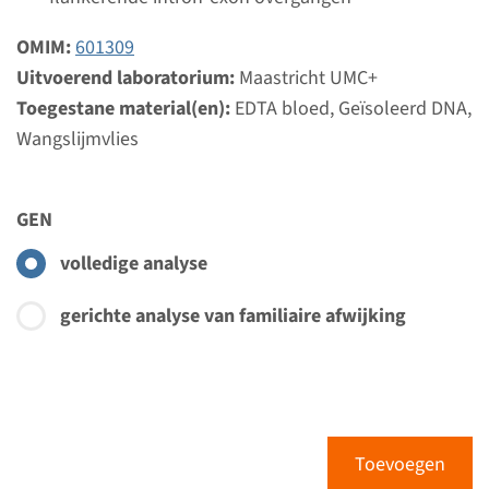
Gen
OMIM:
601309
Uitvoerend laboratorium:
Maastricht UMC+
DISP1 - holoprosencefalie,
Toegestane material(en):
EDTA bloed, Geïsoleerd DNA,
type 10 ¹
Wangslijmvlies
Doorlooptijd
Volledige analyse: 8 weken / Gerichte analyse: 4
GEN
weken
volledige analyse
Uitvoerend laboratorium
Maastricht UMC+
gerichte analyse van familiaire afwijking
Bekijk
Toevoegen
Gen
Toevoegen