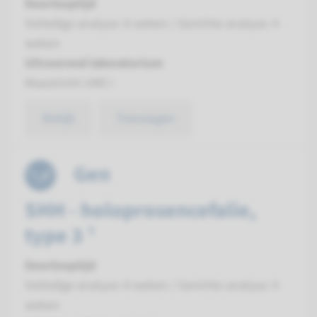
Doorlooptijd
Volledige analyse: 8 weken / Gerichte analyse: 4
weken
Uitvoerend laboratorium
Maastricht UMC+
Bekijk
Toevoegen
Gen
SHH - holoprosencefalie,
type 3 ¹
Doorlooptijd
Volledige analyse: 8 weken / Gerichte analyse: 4
weken