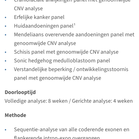
Bekijk
Toevoegen
CNV analyse
Erfelijke kanker panel
Huidaandoeningen panel¹
Panel
Mendeliaans overervende aandoeningen panel met
genoomwijde CNV analyse
panel holoprosencefalie
Schisis panel met genoomwijde CNV analyse
(SIX3, SHH, TGIF1, ZIC2,
Sonic hedgehog medulloblastoom panel
PTCH1, GLI2, DISP1) ¹
Verstandelijke beperking / ontwikkelingsstoornis
panel met genoomwijde CNV analyse
Doorlooptijd
8 weken
Doorlooptijd
Uitvoerend laboratorium
Volledige analyse: 8 weken / Gerichte analyse: 4 weken
Maastricht UMC+
Methode
Bekijk
Toevoegen
Sequentie-analyse van alle coderende exonen en
flankerende intron-exon overgangen