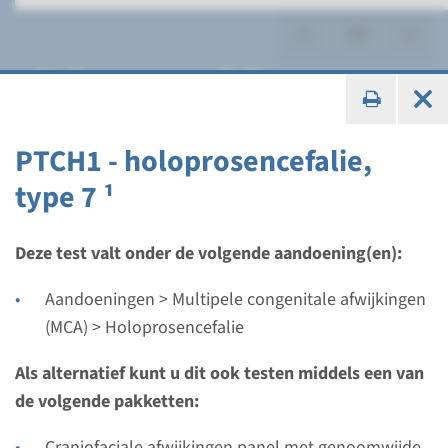
Holoprosencefalie
PTCH1 - holoprosencefalie,
type 7 ¹
Panel
panel holoprosencefalie
Deze test valt onder de volgende aandoening(en):
(SIX3, SHH, TGIF1, ZIC2) ¹
Aandoeningen > Multipele congenitale afwijkingen
(MCA) > Holoprosencefalie
Doorlooptijd
8 weken
Als alternatief kunt u dit ook testen middels een van
Uitvoerend laboratorium
de volgende pakketten:
Maastricht UMC+
Craniofaciale afwijkingen panel met genoomwijde