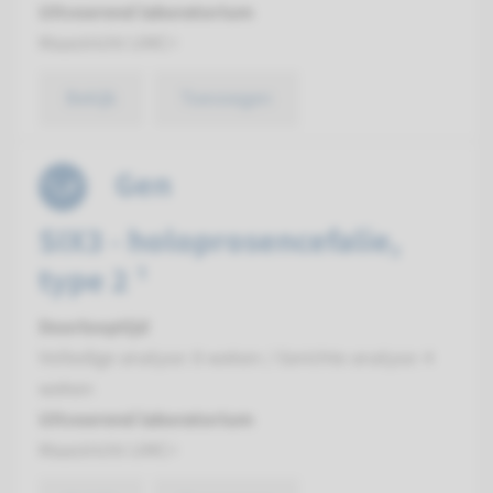
Uitvoerend laboratorium
Maastricht UMC+
Bekijk
Toevoegen
Gen
SIX3 - holoprosencefalie,
type 2 ¹
Doorlooptijd
Volledige analyse: 8 weken / Gerichte analyse: 4
weken
Uitvoerend laboratorium
Maastricht UMC+