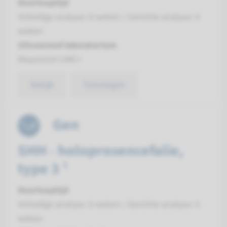
Doorlooptijd
Volledige analyse: 8 weken / Gerichte analyse: 4
weken
Uitvoerend laboratorium
Maastricht UMC+
Bekijk
Toevoegen
Gen
SHH - holoprosencefalie,
type 3 ¹
Doorlooptijd
Volledige analyse: 8 weken / Gerichte analyse: 4
weken