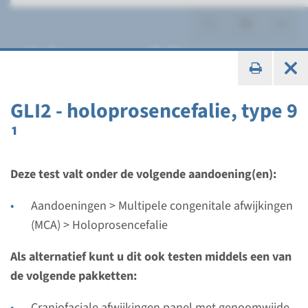
Holoprosencefalie
GLI2 - holoprosencefalie, type 9
¹
Panel
panel holoprosencefalie
Deze test valt onder de volgende aandoening(en):
(SIX3, SHH, TGIF1, ZIC2) ¹
Aandoeningen > Multipele congenitale afwijkingen
(MCA) > Holoprosencefalie
Doorlooptijd
8 weken
Als alternatief kunt u dit ook testen middels een van
Uitvoerend laboratorium
de volgende pakketten:
Maastricht UMC+
Craniofaciale afwijkingen panel met genoomwijde