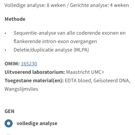
Volledige analyse: 8 weken / Gerichte analyse: 4 weken
Gen
Methode
DISP1 - holoprosencefalie,
Sequentie-analyse van alle coderende exonen en
type 10 ¹
flankerende intron-exon overgangen
Doorlooptijd
Deletie/duplicatie analyse (MLPA)
Volledige analyse: 8 weken / Gerichte analyse: 4
OMIM:
165230
weken
Uitvoerend laboratorium:
Maastricht UMC+
Uitvoerend laboratorium
Toegestane material(en):
EDTA bloed, Geïsoleerd DNA,
Maastricht UMC+
Wangslijmvlies
Bekijk
Toevoegen
GEN
Gen
volledige analyse