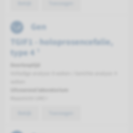
Bekijk
Toevoegen
Gen
TGIF1 - holoprosencefalie,
type 4 ¹
Doorlooptijd
Volledige analyse: 8 weken / Gerichte analyse: 4
weken
Uitvoerend laboratorium
Maastricht UMC+
Bekijk
Toevoegen