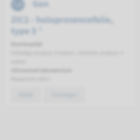
Gen
ZIC2 - holoprosencefalie,
type 5 ¹
Doorlooptijd
Volledige analyse: 8 weken / Gerichte analyse: 4
weken
Uitvoerend laboratorium
Maastricht UMC+
Bekijk
Toevoegen