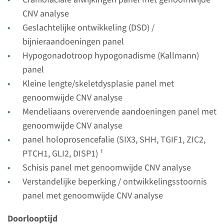
Bekijk
Toevoegen
CNV analyse
Geslachtelijke ontwikkeling (DSD) /
bijnieraandoeningen panel
Panel
Hypogonadotroop hypogonadisme (Kallmann)
panel
panel holoprosencefalie
Kleine lengte/skeletdysplasie panel met
(SIX3, SHH, TGIF1, ZIC2,
genoomwijde CNV analyse
PTCH1, GLI2, DISP1) ¹
Mendeliaans overervende aandoeningen panel met
genoomwijde CNV analyse
Doorlooptijd
panel holoprosencefalie (SIX3, SHH, TGIF1, ZIC2,
8 weken
PTCH1, GLI2, DISP1) ¹
Uitvoerend laboratorium
Schisis panel met genoomwijde CNV analyse
Maastricht UMC+
Verstandelijke beperking / ontwikkelingsstoornis
panel met genoomwijde CNV analyse
Bekijk
Toevoegen
Doorlooptijd