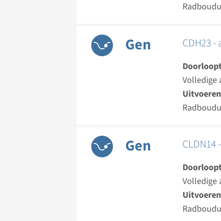
Radboud
Gen
CDH23 - 
Doorloopt
Volledige 
Uitvoeren
Radboud
Gen
CLDN14 -
Doorloopt
Volledige 
Uitvoeren
Radboud