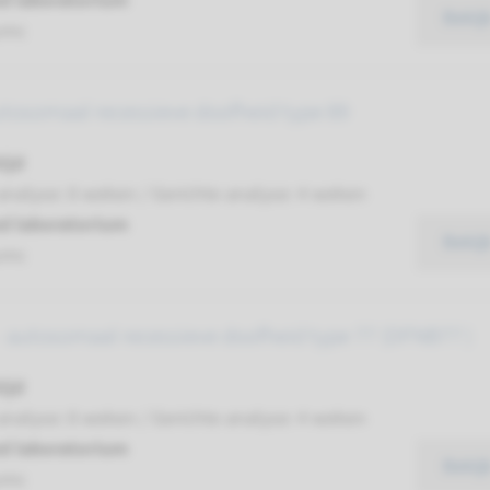
d laboratorium
Bekij
umc
utosomaal recessieve doofheid type 89
ijd
analyse: 8 weken / Gerichte analyse: 4 weken
d laboratorium
Bekij
umc
 autosomaal recessieve doofheid type 77 (DFNB77 )
ijd
analyse: 8 weken / Gerichte analyse: 4 weken
d laboratorium
Bekij
umc