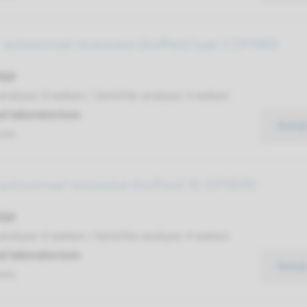
 autosomaal recessieve doofheid type 3 (DFNB3)
ijd
analyse: 8 weken / Gerichte analyse: 4 weken
d laboratorium
Bekij
umc
autosomaal recessieve doofheid 30 (DFNB30)
ijd
analyse: 8 weken / Gerichte analyse: 4 weken
d laboratorium
Bekij
umc