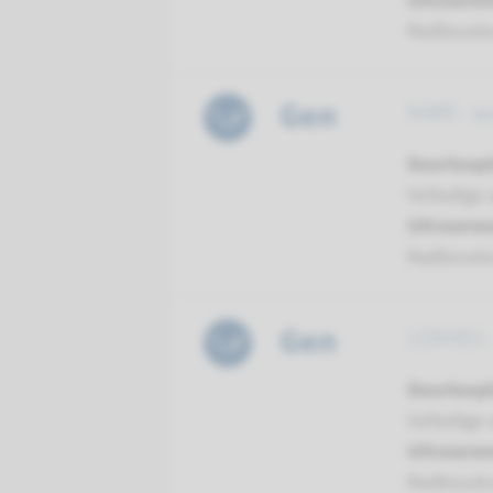
Uitvoeren
Radboud
Gen
KARS - a
Doorloopt
Volledige 
Uitvoeren
Radboud
Gen
LOXHD1 -
Doorloopt
Volledige 
Uitvoeren
Radboud