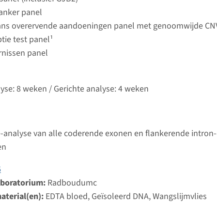
Bekij
umc
kanker panel
ans overervende aandoeningen panel met genoomwijde CN
tie test panel¹
autosomaal recessieve doofheid type 12 (DFNB12)
rnissen panel
ijd
analyse: 8 weken / Gerichte analyse: 4 weken
lyse: 8 weken / Gerichte analyse: 4 weken
d laboratorium
Bekij
umc
-analyse van alle coderende exonen en flankerende intron
 autosomaal recessieve doofheid type 29 (DFNB29)
en
ijd
6
analyse: 8 weken / Gerichte analyse: 4 weken
aboratorium:
Radboudumc
d laboratorium
aterial(en):
EDTA bloed, Geïsoleerd DNA, Wangslijmvlies
Bekij
umc