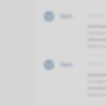
Gen
MYO15A -
Doorloopt
Volledige 
Uitvoeren
Radboud
Gen
MYO3A - 
Doorloopt
Volledige 
Uitvoeren
Radboud