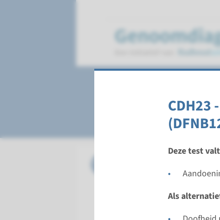
Doofheid, autoso
CDH23 -
(DFNB1
Deze test val
Gen
CABP2 - 
Aandoenin
Doorloopt
Als alternati
Volledige 
Uitvoeren
Doofheid 