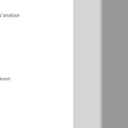
k
Toevoegen
V analyse
k
Toevoegen
-exon
k
Toevoegen