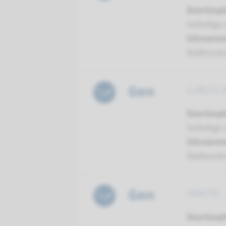
Doorloopt
Volledige 
Uitvoeren
Radboud
Gen
GJB2/GJB
Doorloopt
Volledige 
Uitvoeren
Radboud
Gen
GRXCR1 -
Doorloopt