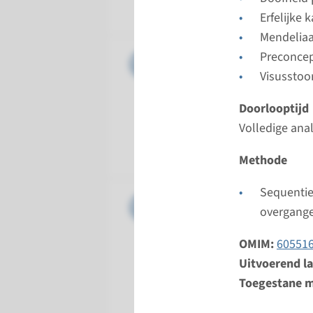
Radboud
Erfelijke 
Mendelia
Gen
Preconcep
CDH23 - 
Visusstoo
Doorloopt
Doorlooptijd
Volledige 
Volledige ana
Uitvoeren
Radboud
Methode
Sequentie
Gen
CLDN14 -
overgang
Doorloopt
OMIM:
60551
Volledige 
Uitvoerend l
Uitvoeren
Toegestane m
Radboud