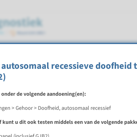
maal recessief
 autosomaal recessieve doofheid 
2)
t onder de volgende aandoening(en):
autosomaal recessieve doofheid type 93
gen > Gehoor > Doofheid, autosomaal recessief
ijd
ef kunt u dit ook testen middels een van de volgende pakk
analyse: 8 weken / Gerichte analyse: 4 weken
d laboratorium
panel (inclusief GJB2)