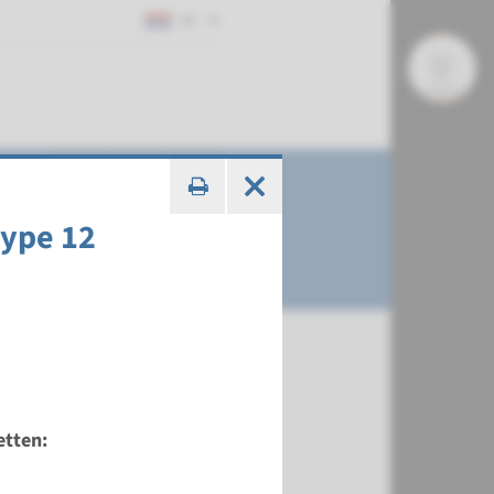
NL
type 12
etten: