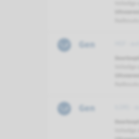
Volledige 
Uitvoeren
Radboud
Gen
HGF - au
Doorloopt
Volledige 
Uitvoeren
Radboud
Gen
ILDR1 - 
Doorloopt
Volledige 