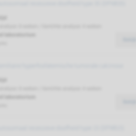
autosomaal recessieve doofheid type 35 (DFNB35)
ijd
analyse: 8 weken / Gerichte analyse: 4 weken
d laboratorium
Bekij
umc
amiliaire hyperfosfatemische tumorale calcinose
ijd
analyse: 8 weken / Gerichte analyse: 4 weken
d laboratorium
Bekij
umc
autosomaal recessieve doofheid type 15 (DFNB15)