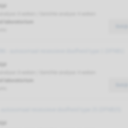
ijd
analyse: 8 weken / Gerichte analyse: 4 weken
d laboratorium
Bekij
umc
6 - autosomaal recessieve doofheid type 1 (DFNB1)
ijd
analyse: 8 weken / Gerichte analyse: 4 weken
d laboratorium
Bekij
umc
 autosomaal recessieve doofheid type 25 (DFNB25)
ijd