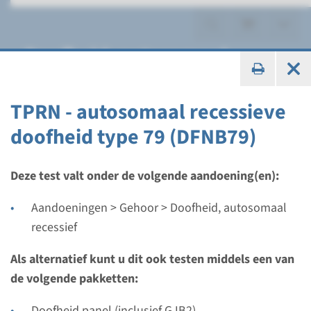
Doofheid, autosomaal
recessief
TPRN - autosomaal recessieve
doofheid type 79 (DFNB79)
Gen
Deze test valt onder de volgende aandoening(en):
CABP2 - autosomaal
Aandoeningen > Gehoor > Doofheid, autosomaal
recessieve doofheid type 93
recessief
Als alternatief kunt u dit ook testen middels een van
Doorlooptijd
de volgende pakketten:
Volledige analyse: 8 weken / Gerichte analyse: 4
weken
Doofheid panel (inclusief GJB2)