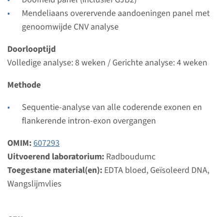
Uitvoerend laboratorium
Mendeliaans overervende aandoeningen panel met
Radboudumc
genoomwijde CNV analyse
Bekijk
Toevoegen
Doorlooptijd
Volledige analyse: 8 weken / Gerichte analyse: 4 weken
Gen
Methode
CDH23 - autosomaal
Sequentie-analyse van alle coderende exonen en
recessieve doofheid type 12
flankerende intron-exon overgangen
(DFNB12)
OMIM:
607293
Uitvoerend laboratorium:
Radboudumc
Doorlooptijd
Toegestane material(en):
EDTA bloed, Geïsoleerd DNA,
Volledige analyse: 8 weken / Gerichte analyse: 4
Wangslijmvlies
weken
Uitvoerend laboratorium
Radboudumc