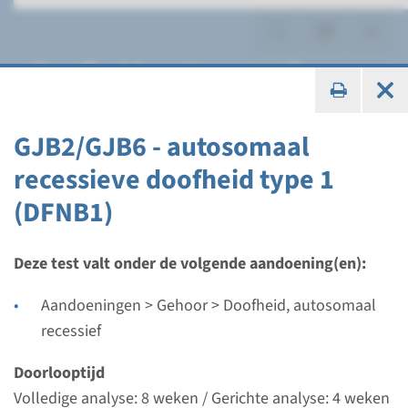
Doofheid, autosomaal
recessief
GJB2/GJB6 - autosomaal
recessieve doofheid type 1
(DFNB1)
Gen
CABP2 - autosomaal
Deze test valt onder de volgende aandoening(en):
recessieve doofheid type 93
Aandoeningen > Gehoor > Doofheid, autosomaal
recessief
Doorlooptijd
Volledige analyse: 8 weken / Gerichte analyse: 4
Doorlooptijd
weken
Volledige analyse: 8 weken / Gerichte analyse: 4 weken