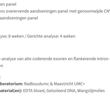
Bekij
umc
ten panel
ans overervende aandoeningen panel met genoomwijde CN
 aandoeningen panel
ereditaire hemochromatose type 5 (IRE-FTH1)
ijd
lyse: 8 weken / Gerichte analyse: 4 weken
analyse & Gerichte analyse: 4 weken
d laboratorium
Bekij
umc
-analyse van alle coderende exonen en flankerende intron
en
uveniele hemochromatose type 2B
9
ijd
aboratorium:
Radboudumc & Maastricht UMC+
analyse & Gerichte analyse: 4 weken
aterial(en):
EDTA bloed, Geïsoleerd DNA, Wangslijmvlies
d laboratorium
Bekij
mc & Maastricht UMC+