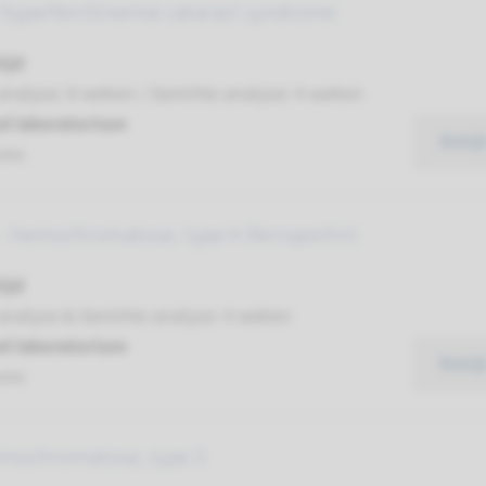
 hyperferritinemie cataract syndrome
ijd
analyse: 8 weken / Gerichte analyse: 4 weken
d laboratorium
Bekij
umc
- hemochromatose, type 4 (ferroportin)
ijd
analyse & Gerichte analyse: 4 weken
d laboratorium
Bekij
umc
emochromatose, type 3