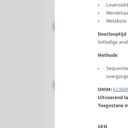
Radboud
Leverziek
Mendelia
Metabole
Gen
FTH1 - h
Doorlooptijd
Doorloopt
Volledige ana
Volledige 
Uitvoeren
Methode
Radboud
Sequentie
overgang
Gen
HAMP - j
OMIM:
61360
Doorloopt
Uitvoerend l
Volledige 
Toegestane m
Uitvoeren
Radboudu
GEN