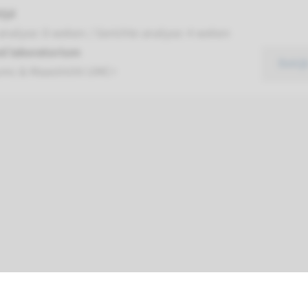
ijd
analyse: 8 weken / Gerichte analyse: 4 weken
d laboratorium
Bekij
mc & Maastricht UMC+