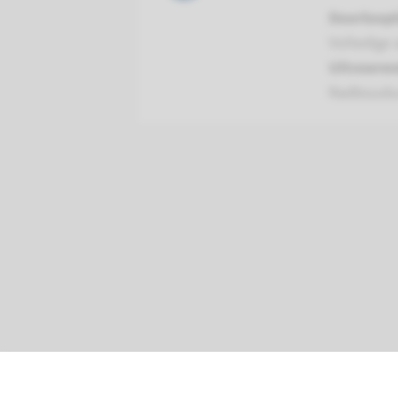
Doorloopt
Volledige 
Uitvoeren
Radboudu