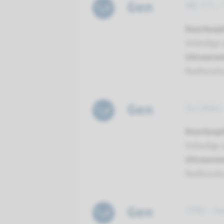
Gen
IRE-FTL -
Doorloopt
Volledige 
Uitvoeren
Radboud
Gen
SLC40A1 
Doorloopt
Volledige 
Uitvoeren
Radboud
Gen
TFR2 - h