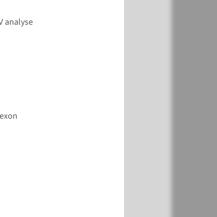
k
Toevoegen
V analyse
k
Toevoegen
-exon
k
Toevoegen