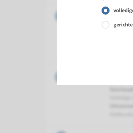
volledig
Gen
HFE - he
gerichte
Doorloopt
Volledige 
Uitvoeren
Radboudu
Gen
HFE2 - j
Doorloopt
Volledige 
Uitvoeren
Radboudu