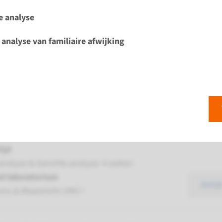
e analyse
mochromatose type 1
 analyse van familiaire afwijking
ijd
analyse: 8 weken / Gerichte analyse: 4 weken
d laboratorium
Bekij
mc & Maastricht UMC+
uveniele hemochromatose type 2A
ijd
analyse & Gerichte analyse: 4 weken
d laboratorium
Bekij
mc & Maastricht UMC+