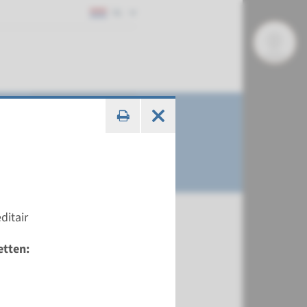
NL
ditair
etten: