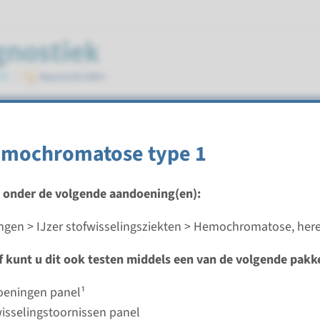
 hereditair
emochromatose type 1
t onder de volgende aandoening(en):
gen > IJzer stofwisselingsziekten > Hemochromatose, here
on-HFE hereditaire hemochromatose
ef kunt u dit ook testen middels een van de volgende pakk
ijd
oeningen panel¹
d laboratorium
wisselingstoornissen panel