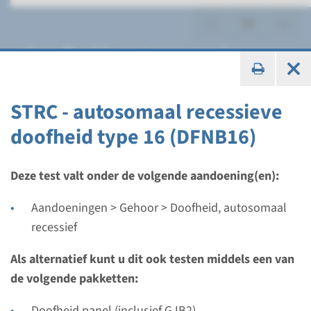
Doofheid, autosomaal
recessief
STRC - autosomaal recessieve
doofheid type 16 (DFNB16)
Gen
Deze test valt onder de volgende aandoening(en):
CABP2 - autosomaal
Aandoeningen > Gehoor > Doofheid, autosomaal
recessieve doofheid type 93
recessief
Als alternatief kunt u dit ook testen middels een van
Doorlooptijd
de volgende pakketten:
Volledige analyse: 8 weken / Gerichte analyse: 4
weken
Doofheid panel (inclusief GJB2)